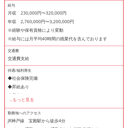
給与
月収 230,000円〜320,000円
年収 2,760,000円〜3,200,000円
※経験や保有資格により変動
※給与には月平均40時間の残業代を含んでおります
交通費
交通費支給
待遇/福利厚生
◆社会保険完備
◆昇給あり
◆昇格あり
...
もっと見る
◆正社員登用制度あり
◆寸志あり
勤務地へのアクセス
JR神戸線 宝殿駅から徒歩4分
◆有給休暇あり