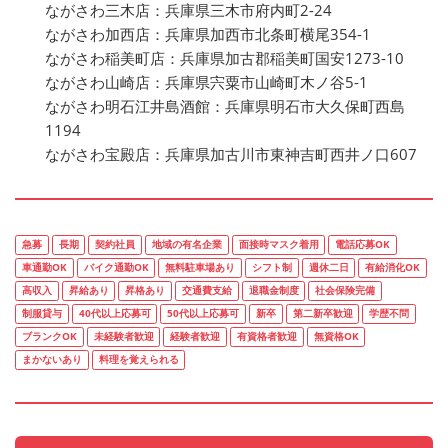
ながさわ三木店：兵庫県三木市府内町2-24
ながさわ加西店：兵庫県加西市北条町横尾354-1
ながさわ稲美町店：兵庫県加古郡稲美町国安1273-10
ながさわ山崎店：兵庫県宍粟市山崎町木ノ谷5-1
ながさわ明石江井島酒館：兵庫県明石市大久保町西島
1194
ながさわ宝殿店：兵庫県加古川市東神吉町西井ノ口607
急募
長期
契約社員
地域の有名企業
面接時マスク着用
電話応募OK
車通勤OK
バイク通勤OK
無料駐車場あり
シフト制
週休二日
有給消化OK
高収入
昇給あり
昇格あり
交通費支給
退職金制度
社会保険完備
制服貸与
40代以上応募可
50代以上応募可
新卒
第二新卒歓迎
学歴不問
ブランクOK
未経験者歓迎
経験者歓迎
有資格者歓迎
無資格OK
まかないあり
料理を覚えられる