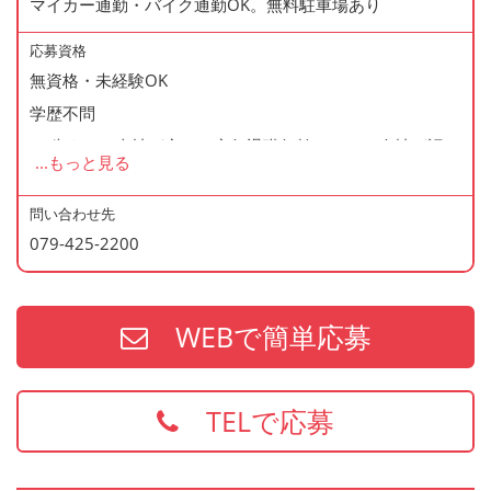
マイカー通勤・バイク通勤OK。無料駐車場あり
◆産休・育休あり
◆交通費支給
応募資格
◆資格支援制度あり
無資格・未経験OK
◆マイカー通勤・バイク通勤OK
学歴不問
◆無料駐車場あり
60歳まで（当社が定める定年退職年齢のため・会社が認め
...
もっと見る
◆まかない制度あり（1日1食・無料）
た場合はこの限りではありません）
◆社内の表彰制度あり
問い合わせ先
◆再雇用制度あり
079-425-2200
＜歓迎資格＞
◆制服貸与
・2年以上の勤務経験がある方
・調理師免許
WEBで簡単応募
・防火管理
・食品衛生責任者
※上記の資格、経験をお持ちの方は給与面などを優遇いた
TELで応募
します
お持ちでない方でもご応募歓迎です