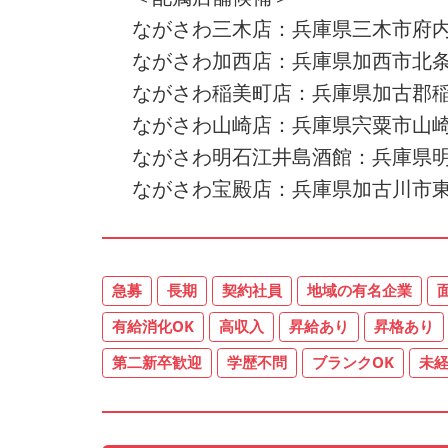
ながさわ三木店：兵庫県三木市府内町
ながさわ加西店：兵庫県加西市北条町
ながさわ稲美町店：兵庫県加古郡稲美町
ながさわ山崎店：兵庫県宍粟市山崎
ながさわ明石江井島酒館：兵庫県明
ながさわ宝殿店：兵庫県加古川市東
急募
長期
契約社員
地域の有名企業
有給消化OK
高収入
昇給あり
昇格あり
第二新卒歓迎
学歴不問
ブランクOK
未