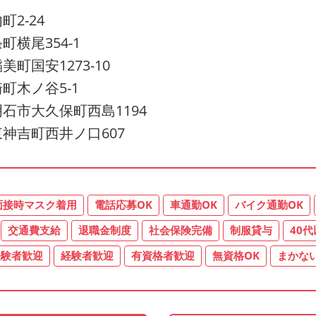
2-24
横尾354-1
国安1273-10
町木ノ谷5-1
石市大久保町西島1194
神吉町西井ノ口607
面接時マスク着用
電話応募OK
車通勤OK
バイク通勤OK
交通費支給
退職金制度
社会保険完備
制服貸与
40
経験者歓迎
経験者歓迎
有資格者歓迎
無資格OK
まかな