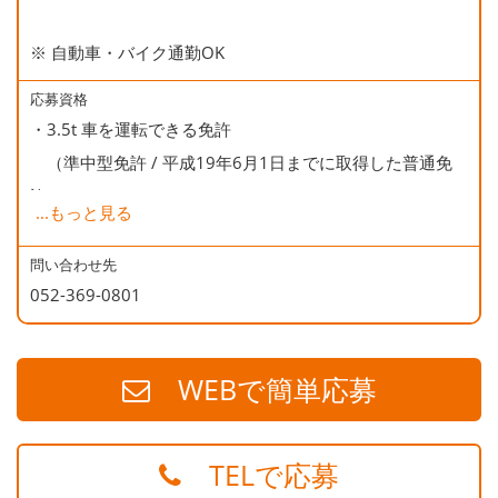
※ 自動車・バイク通勤OK
応募資格
・3.5t 車を運転できる免許
（準中型免許 / 平成19年6月1日までに取得した普通免
許）
...
もっと見る
・商品（エアコン）の手積みがありますので、体力のある
方が望ましいです。
問い合わせ先
052-369-0801
WEBで簡単応募
TELで応募