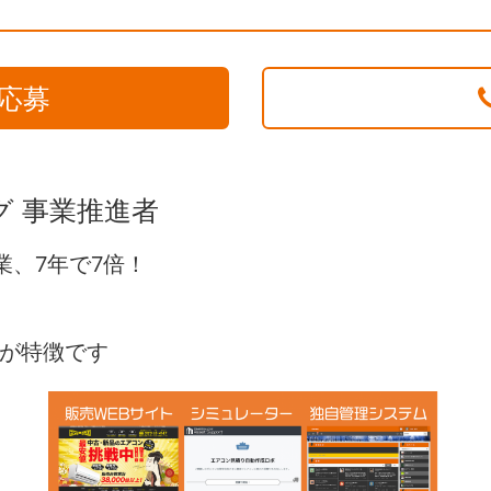
応募
グ 事業推進者
業、7年で7倍！
。
が特徴です