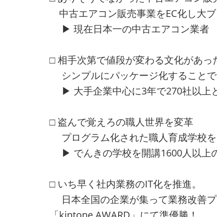
中古エアコン販売事業をEC化し大ブ
▶ 現在日本一の中古エアコン業者
□ 相手次第で値段が変わる文化があっ
シンプルにパッケージ化することで
▶ 大手企業中心に3年で270社以上
□ 盗んで覚えろの職人世界を変革
プログラム化された職人育成学校を
▶ でんきの学校を開講1600人以上
□ いち早く社内業務のIT化を推進。
日本全国の企業が集って業務改善プ
「kintone AWARD」にて準優勝！