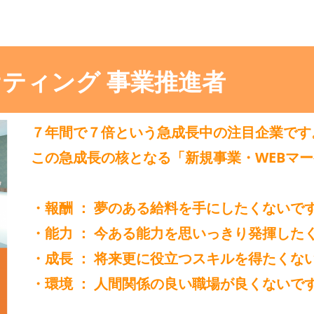
ケティング 事業推進者
７年間で７倍という急成長中の注目企業です
この急成長の核となる「新規事業・WEBマー
・報酬 ： 夢のある給料を手にしたくないで
・能力 ： 今ある能力を思いっきり発揮した
・成長 ： 将来更に役立つスキルを得たくな
・環境 ： 人間関係の良い職場が良くないで