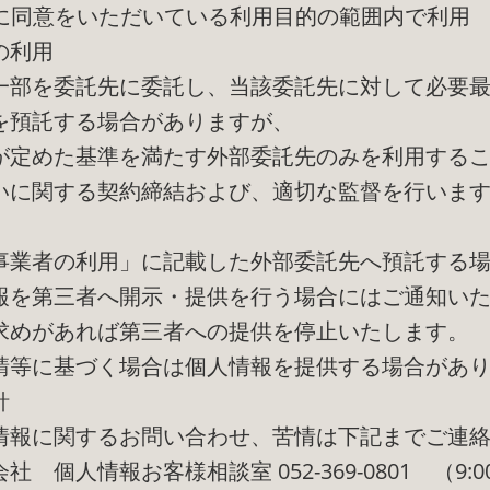
前に同意をいただいている利用目的の範囲内で利用
の利用
一部を委託先に委託し、当該委託先に対して必要
を預託する場合がありますが、
が定めた基準を満たす外部委託先のみを利用する
いに関する契約締結および、適切な監督を行いま
事業者の利用」に記載した外部委託先へ預託する
報を第三者へ開示・提供を行う場合にはご通知い
求めがあれば第三者への提供を停止いたします。
請等に基づく場合は個人情報を提供する場合があ
針
情報に関するお問い合わせ、苦情は下記までご連
 個人情報お客様相談室 052-369-0801 （9:00