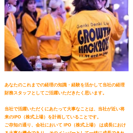
あなたのこれまでの経理の知識・経験を活かして当社の経理
財務スタッフとしてご活躍いただきたく思います。
当社で活躍いただくにあたって大事なことは、当社が近い将
来の
IPO（株式上場）
を計画していることです。
ご存知の通り、会社において
IPO（株式上場）
は成長におけ
る大事な機会であり、そのメンバーとして一緒に成長できれ