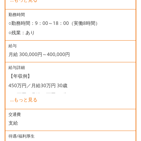
○年末年始休暇
○慶弔休暇
勤務時間
○勤務時間：9：00～18：00（実働8時間）
○有給休暇
○残業：あり
○誕生日休暇
給与
月給 300,000円～400,000円
給与詳細
【年収例】
450万円／月給30万円 30歳
500万円／月給35万円 33歳
...
もっと見る
※経験・能力を考慮して給料を設定いたします。
交通費
支給
賞与：年2回
昇給：年1回
待遇/福利厚生