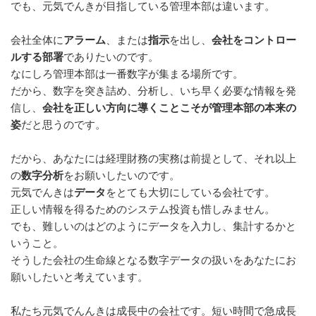
でも、元気でんきが目指している管理本部は違います。
会社全体に
アラーム
、または
指示
を出し、
会社をコントロー
ルする部署
でありたいのです。
なにしろ管理本部は一番数字が集まる場所です。
だから、数字を突き詰め、分析し、いち早く必要な情報を発
信し、
会社を正しい方向に導くことこそが管理本部の本来の
姿
だと思うのです。
だから、あなたには経理財務の実務は前提として、それ以上
の
数字分析
をお願いしたいのです。
元気でんきは
データ
をとても大切にしている会社です。
正しい情報を得るためのシステム投資も惜しみません。
でも、難しいのはどのようにデータを入力し、集計するかと
いうこと。
そうした会社の生命線となる数字データの扱いをあなたにお
願いしたいと考えています。
私たち元気でんんきは成長中の会社です。短い時間で急成長