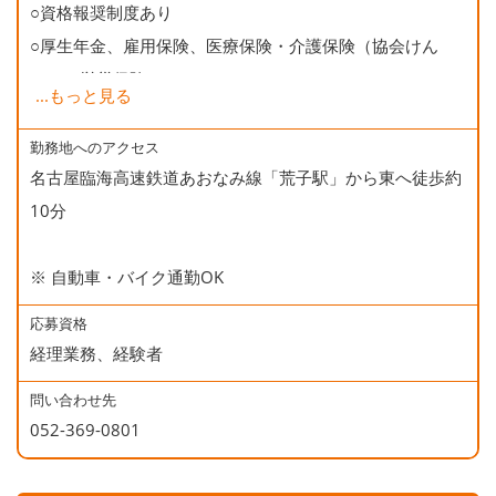
○資格報奨制度あり
○厚生年金、雇用保険、医療保険・介護保険（協会けん
ぽ）、労災保険
...
もっと見る
○健康診断
○誕生日会
勤務地へのアクセス
名古屋臨海高速鉄道あおなみ線「荒子駅」から東へ徒歩約
10分
※ 自動車・バイク通勤OK
応募資格
経理業務、経験者
問い合わせ先
052-369-0801