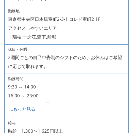
勤務地
東京都中央区日本橋室町2-3-1 コレド室町2 1F
アクセスしやすいエリア
・瑞枝,一之江,森下,船堀
休日・休暇
2週間ごとの自己申告制のシフトのため、お休みはご希望
に応じて取れます。
勤務時間
9:30 ～ 14:00
16:00 ～ 23:00
週2日・1日4h～で構いません。
...
もっと見る
■時短勤務制度あり
給与
時給 1,300〜1,625円以上