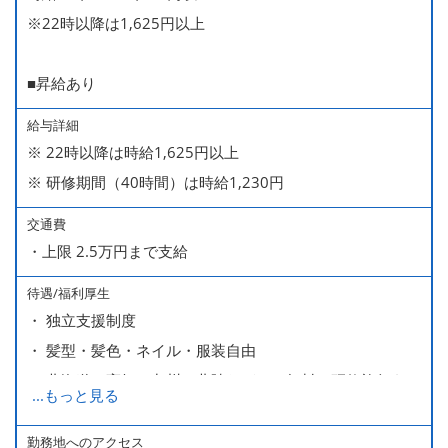
※22時以降は1,625円以上
■昇給あり
給与詳細
※ 22時以降は時給1,625円以上
※ 研修期間（40時間）は時給1,230円
交通費
・上限 2.5万円まで支給
待遇/福利厚生
・ 独立支援制度
・ 髪型・髪色・ネイル・服装自由
・ 北海道や高知、九州、北陸などへの無料の研修旅行あり
...
もっと見る
ます
・ 無料の美味しい まかない食 あり
勤務地へのアクセス