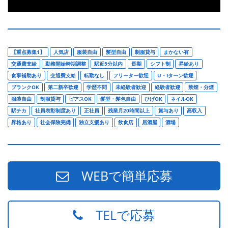
【重点募集1】
人気店
服装自由
髪型自由
制服貸与
まかない有
交通費支給
勤務開始時期調整
駅近5分以内
長期
シフト制
昇給あり
食事補助あり
交通費支給
転勤なし
フリーター歓迎
U・Iターン歓迎
ブランクOK
第二新卒歓迎
学歴不問
未経験者歓迎
経験者歓迎
禁煙・分煙
服装自由
制服貸与
ピアスOK
髪型・髪色自由
ひげOK
ネイルOK
駅チカ
社員表彰制度あり
正社員
残業月20時間以上
賞与あり
高収入
昇格あり
社会保険完備
独立支援あり
飲食店
居酒屋
酒場
WEBで簡単応募
TELで応募