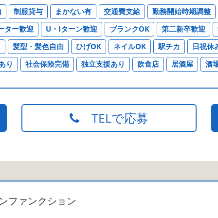
由
制服貸与
まかない有
交通費支給
勤務開始時期調整
ーター歓迎
U・Iターン歓迎
ブランクOK
第二新卒歓迎
K
髪型・髪色自由
ひげOK
ネイルOK
駅チカ
日祝休
あり
社会保険完備
独立支援あり
飲食店
居酒屋
酒
TELで応募
ンファンクション