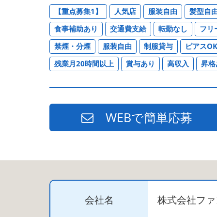
【重点募集1】
人気店
服装自由
髪型自
食事補助あり
交通費支給
転勤なし
フリ
禁煙・分煙
服装自由
制服貸与
ピアスO
残業月20時間以上
賞与あり
高収入
昇格
WEBで簡単応募
会社名
株式会社ファ