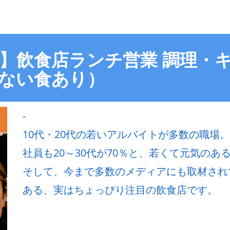
！】飲食店ランチ営業 調理・キ
ない食あり）
-
10代・20代の若いアルバイトが多数の職場。
社員も20～30代が70％と、若くて元気のある飲
そして、今まで多数のメディアにも取材され
ある、実はちょっぴり注目の飲食店です。