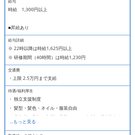
給与
時給 1,300円以上
■昇給あり
給与詳細
※ 22時以降は時給1,625円以上
※ 研修期間（40時間）は時給1,230円
交通費
・上限 2.5万円まで支給
待遇/福利厚生
・ 独立支援制度
・ 髪型・髪色・ネイル・服装自由
・ 北海道や高知、九州、北陸などへの無料の研修旅行あり
...
もっと見る
ます
・ 無料の美味しい まかない食 あり