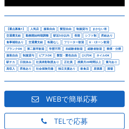
【重点募集1】
人気店
服装自由
髪型自由
制服貸与
まかない有
交通費支給
勤務開始時期調整
駅近5分以内
長期
シフト制
昇給あり
食事補助あり
交通費支給
転勤なし
フリーター歓迎
U・Iターン歓迎
ブランクOK
第二新卒歓迎
学歴不問
未経験者歓迎
経験者歓迎
禁煙・分煙
服装自由
制服貸与
ピアスOK
髪型・髪色自由
ひげOK
ネイルOK
駅チカ
日祝休み
社員表彰制度あり
正社員
残業月20時間以上
賞与あり
高収入
昇格あり
社会保険完備
独立支援あり
飲食店
居酒屋
酒場
WEBで簡単応募
TELで応募