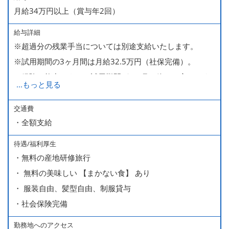
月給34万円以上（賞与年2回）
給与詳細
※超過分の残業手当については別途支給いたします。
※試用期間の3ヶ月間は月給32.5万円（社保完備）。
経験・能力により、試用期間が1ヶ月で終わる方もいま
...
もっと見る
す。
※上記月給には、一律支給のみなし残業手当（月65時間
交通費
・全額支給
分・10万円）を含んでいます。
待遇/福利厚生
■ 昇給（随時）
・無料の産地研修旅行
■ 賞与 年２回（夏・秋）約１ヶ月分
・ 無料の美味しい 【まかない食】 あり
■ インセンティブ制度（月額約4万円～20万円）
・ 服装自由、髪型自由、制服貸与
＊店長・料理長候補・統括店長・統括料理長候補の場合
・社会保険完備
勤務地へのアクセス