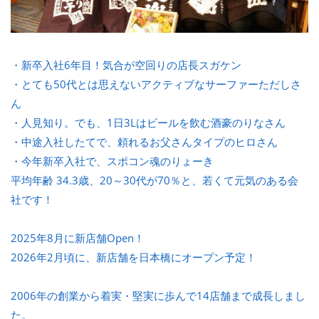
・新卒入社6年目！気合が空回りの店長スガケン
・とても50代とは思えないアクティブなサーファーただしさ
ん
・人見知り。でも、1日3Lはビールを飲む酒豪のりなさん
・中途入社したてで、頼れるお父さんタイプのヒロさん
・今年新卒入社で、スポコン魂のりょーき
平均年齢 34.3歳、20～30代が70％と、若くて元気のある会
社です！
2025年8月に新店舗Open！
2026年2月頃に、新店舗を日本橋にオープン予定！
2006年の創業から着実・堅実に歩んで14店舗まで成長しまし
た。