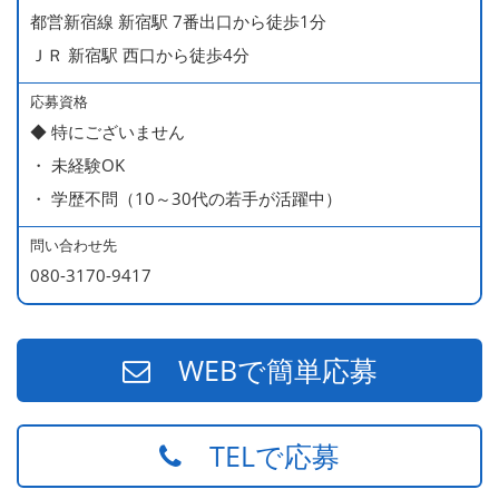
＜給与モデル＞
都営新宿線 新宿駅 7番出口から徒歩1分
450万円／社員（20代・入社1年目・入籍予定のパートナ
ＪＲ 新宿駅 西口から徒歩4分
ー持ち）
490万円／店長代理（20代・入社2年目・入社後に結婚。
応募資格
◆ 特にございません
ラブラブな新婚さん）
・ 未経験OK
540万円／店長（20代・入社3年目・ 育休取得して、更に
・ 学歴不問（10～30代の若手が活躍中）
やる気MAXの2児のお父さん）
670万円／統括店長（30代・入社7年目・中学生の長男筆
問い合わせ先
頭に3人の子供を持つ一家の大黒柱）
080-3170-9417
WEBで簡単応募
TELで応募