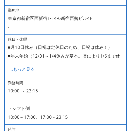
勤務地
東京都新宿区西新宿1-14-6新宿西勢ビル4F
-
休日・休暇
■月10日休み（日祝は定休日のため、日祝は休み！）
■年末年始（12/31～1/4休みが基本。暦により1/6まで休
みなどもございます）
...
もっと見る
■GW・お盆（暦通り）
■有給休暇
勤務時間
10:00 ～ 23:15
■慶弔休暇
■産休・育休（男性育休取得4名・女性産休2名・育休復帰
・シフト例
率100％ ＊2023～2025年実績）
10:00～17:00、17:00～23:15
給与