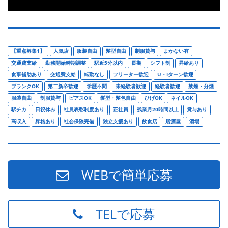
【重点募集1】
人気店
服装自由
髪型自由
制服貸与
まかない有
交通費支給
勤務開始時期調整
駅近5分以内
長期
シフト制
昇給あり
食事補助あり
交通費支給
転勤なし
フリーター歓迎
U・Iターン歓迎
ブランクOK
第二新卒歓迎
学歴不問
未経験者歓迎
経験者歓迎
禁煙・分煙
服装自由
制服貸与
ピアスOK
髪型・髪色自由
ひげOK
ネイルOK
駅チカ
日祝休み
社員表彰制度あり
正社員
残業月20時間以上
賞与あり
高収入
昇格あり
社会保険完備
独立支援あり
飲食店
居酒屋
酒場
WEBで簡単応募
TELで応募