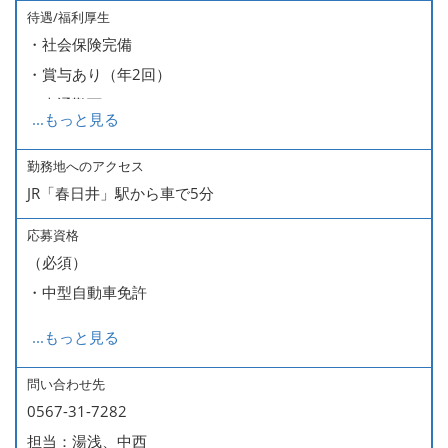
待遇/福利厚生
・社会保険完備
・賞与あり（年2回）
・車通勤可
...
もっと見る
・制服貸与
・研修制度あり
勤務地へのアクセス
JR「春日井」駅から車で5分
・資格取得支援制度あり（資格取得時に費用の半分を会社
が負担 ※勤続年数・経験年数による）
応募資格
・会員制ホテル施設利用可
（必須）
・中型自動車免許
...
もっと見る
（歓迎）
・前向きな気持ちでお仕事に取り組める方
問い合わせ先
0567-31-7282
・柔軟で吸収力のある方
担当：湯浅、中西