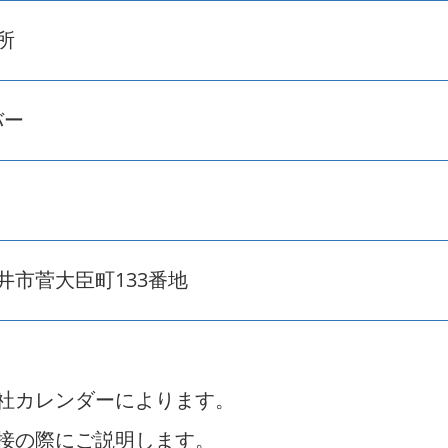
所
バー
井市菅大臣町133番地
社カレンダーによります。
接の際にご説明します。