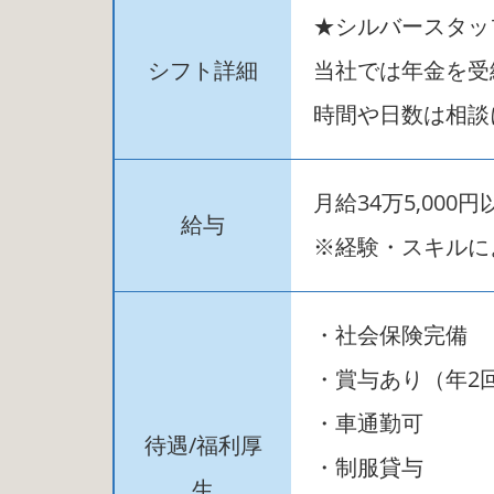
★シルバースタッ
シフト詳細
当社では年金を受
時間や日数は相談
月給34万5,000円
給与
※経験・スキルに
・社会保険完備
・賞与あり（年2
・車通勤可
待遇/福利厚
・制服貸与
生