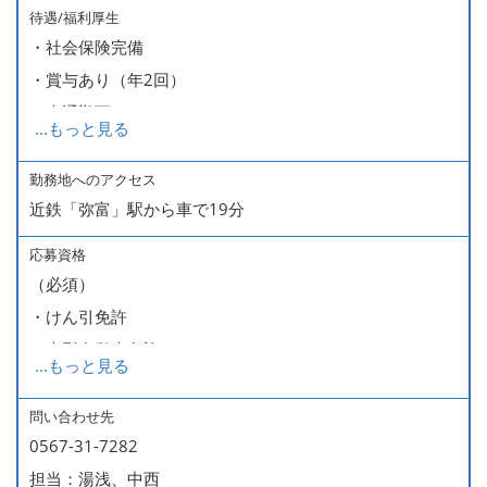
待遇/福利厚生
・社会保険完備
・賞与あり（年2回）
・車通勤可
...
もっと見る
・制服貸与
・研修制度あり
勤務地へのアクセス
近鉄「弥富」駅から車で19分
・資格取得支援制度あり（資格取得時に費用の半分を会社
が負担 ※勤続年数・経験年数による）
応募資格
・会員制ホテル施設利用可
（必須）
・けん引免許
・大型自動車免許
...
もっと見る
（歓迎）
問い合わせ先
0567-31-7282
・前向きな気持ちでお仕事に取り組める方
担当：湯浅、中西
・柔軟で吸収力のある方