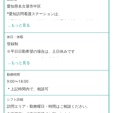
愛知県名古屋市中区
*愛知訪問看護ステーションは、
今回募集のエリア以外に、名古屋市全域、あま市等が
...
もっと見る
訪問担当エリアとなっております。
その他のエリア訪問も可能な方も、
休日・休暇
登録制
是非ご相談ください。
※平日日勤希望の場合は、土日休みです
※土日のみ働きたい方も募集中です
...
もっと見る
※訪問可能な曜日や時間帯など、ご希望をお聞かせくださ
い
勤務時間
9:00〜18:00
＊上記時間内で、相談可
シフト詳細
訪問エリア・勤務曜日・時間はご相談ください。