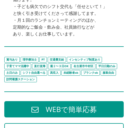
・子ども病欠でのシフト交代も「任せといて！」
と快く引き受けてくださって感謝してます。
・月１回のランチョンミーティングのほか、
定期的なご飯会・飲み会、社員旅行などが
あり、楽しくお仕事しています。
賞与あり
理学療法士
PT
交通費支給
インセンティブ制度あり
子育てママ活躍中
直行直帰
週２〜３日OK
名古屋市中村区
平日日勤のみ
土日のみ
シフト自由選べる
高収入
未経験者ok
ブランクok
服装自由
訪問看護ステーション
WEBで簡単応募