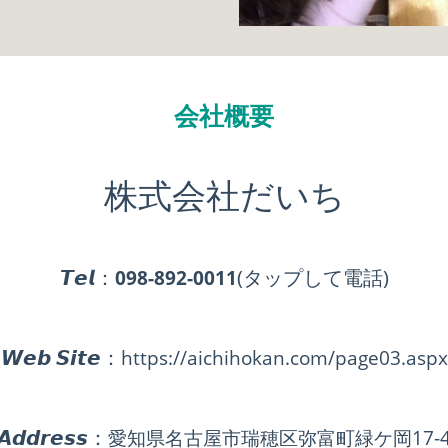
会社概要
株式会社だいち
𝙏𝙚𝙡：
(タップして電話)
098-892-0011
𝙒𝙚𝙗 𝙎𝙞𝙩𝙚：
https://aichihokan.com/page03.aspx
𝘼𝙙𝙙𝙧𝙚𝙨𝙨：
愛知県名古屋市瑞穂区弥富町緑ケ岡17-