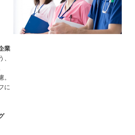
企業
う、
。
慮。
フに
グ