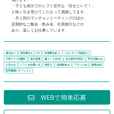
・子ども病欠でのシフト交代も「任せといて！」
と快く引き受けてくださって感謝してます。
・月１回のランチョンミーティングのほか、
定期的なご飯会・飲み会、社員旅行などが
あり、楽しくお仕事しています。
賞与あり
理学療法士
PT
交通費支給
インセンティブ制度あり
子育てママ活躍中
直行直帰
週２〜３日OK
名古屋市中村区
平日日勤のみ
土日のみ
シフト自由選べる
高収入
未経験者ok
ブランクok
服装自由
訪問看護ステーション
WEBで簡単応募