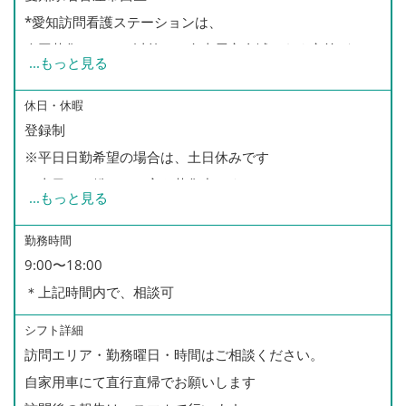
*愛知訪問看護ステーションは、
今回募集のエリア以外に、名古屋市全域、あま市等が
...
もっと見る
訪問担当エリアとなっております。
その他のエリア訪問も可能な方も、
休日・休暇
登録制
是非ご相談ください。
※平日日勤希望の場合は、土日休みです
※土日のみ働きたい方も募集中です
...
もっと見る
※訪問可能な曜日や時間帯など、ご希望をお聞かせくださ
い
勤務時間
9:00〜18:00
＊上記時間内で、相談可
シフト詳細
訪問エリア・勤務曜日・時間はご相談ください。
自家用車にて直行直帰でお願いします