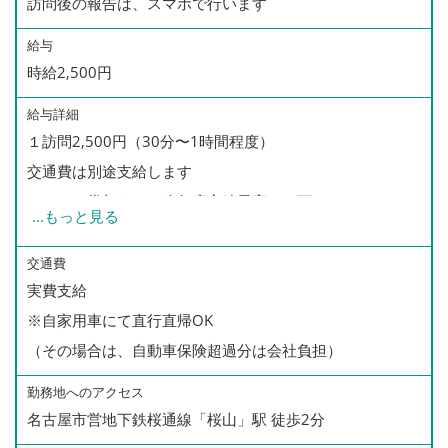
訪問後の報告は、スマホで行います
給与
時給2,500円
給与詳細
１訪問2,500円（30分〜1時間程度）
交通費は別途支給します
パートも賞与あり（昨年度実績最高２０万）
...
もっと見る
訪問件数に応じて、精勤手当を支給します。
交通費
実費支給
訪問件数が多い方は、パートで月給２０万以上の給与支給
※自家用車にて直行直帰OK
実績もあります。
（その場合は、自動車保険超過分は会社負担）
頑張る方にはしっかり還元する企業です。
勤務地へのアクセス
ワークライフバランスをとりながら、希望の勤務回数でご
名古屋市営地下鉄桜通線「桜山」駅 徒歩2分
相談ください。