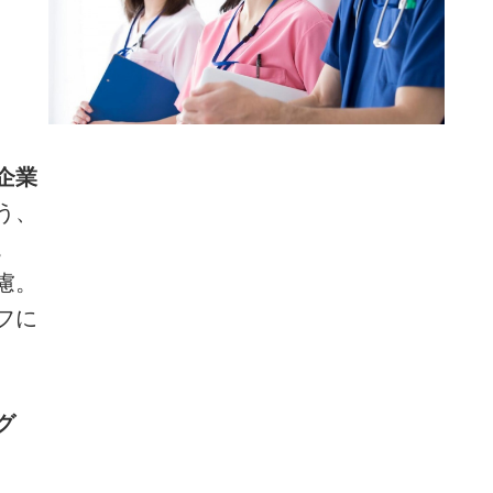
企業
う、
。
慮。
フに
グ