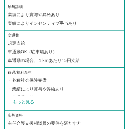
給与詳細
業績により賞与や昇給あり
実績によりインセンティブ手当あり
交通費
規定支給
車通勤OK（駐車場あり）
車通勤の場合、１kmあたり15円支給
待遇/福利厚生
・各種社会保険完備
・業績により賞与や昇給あり
・交通費支給
...
もっと見る
・車通勤OK（駐車場あり）
・年次有給休暇
応募資格
主任介護支援相談員の要件を満たす方
・慶弔休暇