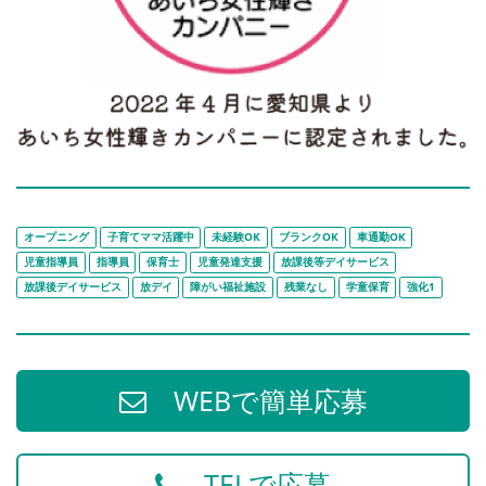
オープニング
子育てママ活躍中
未経験OK
ブランクOK
車通勤OK
児童指導員
指導員
保育士
児童発達支援
放課後等デイサービス
放課後デイサービス
放デイ
障がい福祉施設
残業なし
学童保育
強化1
WEBで簡単応募
TELで応募