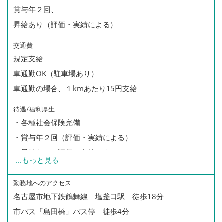
賞与年２回、
昇給あり（評価・実績による）
交通費
規定支給
車通勤OK（駐車場あり）
車通勤の場合、１kmあたり15円支給
待遇/福利厚生
・各種社会保険完備
・賞与年２回（評価・実績による）
・昇給あり（評価・実績による）
...
もっと見る
・交通費支給
・車通勤OK（駐車場あり）
勤務地へのアクセス
名古屋市地下鉄鶴舞線 塩釜口駅 徒歩18分
・定期健康診断
市バス「島田橋」バス停 徒歩4分
・年次有給休暇