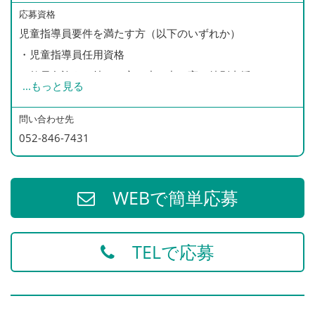
・慶弔休暇
応募資格
・産前産後休暇
児童指導員要件を満たす方（以下のいずれか）
・育児休暇
・児童指導員任用資格
・教員免許をお持ちの方（小・中・高・特別支援）
...
もっと見る
・社会福祉士
・精神保健福祉士
問い合わせ先
052-846-7431
・4年制大学の社会福祉学、心理学、教育学、社会学部を
卒業
・保育士
WEBで簡単応募
◎普通自動車免許（必須）
TELで応募