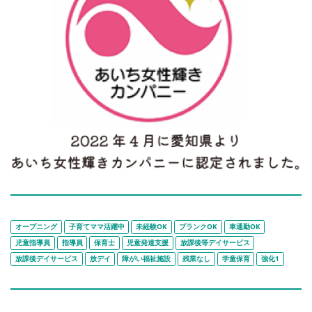
オープニング
子育てママ活躍中
未経験OK
ブランクOK
車通勤OK
児童指導員
指導員
保育士
児童発達支援
放課後等デイサービス
放課後デイサービス
放デイ
障がい福祉施設
残業なし
学童保育
強化1