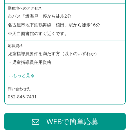
・車通勤OK（駐車場あり）
勤務地へのアクセス
市バス「坂海戸」停から徒歩2分
・定期健康診断
名古屋市地下鉄鶴舞線「植田」駅から徒歩16分
・年次有給休暇
※天白図書館のすぐ近くです。
・慶弔休暇
・産前産後休暇
応募資格
・育児休暇
児童指導員要件を満たす方（以下のいずれか）
・児童指導員任用資格
・教員免許をお持ちの方（小・中・高・特別支援）
...
もっと見る
・社会福祉士
・精神保健福祉士
問い合わせ先
052-846-7431
・4年制大学の社会福祉学、心理学、教育学、社会学部を
卒業
・保育士
WEBで簡単応募