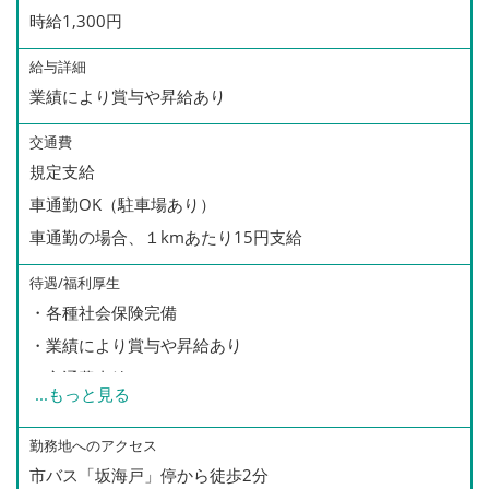
時給1,300円
給与詳細
業績により賞与や昇給あり
交通費
規定支給
車通勤OK（駐車場あり）
車通勤の場合、１kmあたり15円支給
待遇/福利厚生
・各種社会保険完備
・業績により賞与や昇給あり
・交通費支給
...
もっと見る
・車通勤OK（駐車場あり）
・年次有給休暇
勤務地へのアクセス
市バス「坂海戸」停から徒歩2分
・慶弔休暇