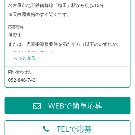
名古屋市地下鉄鶴舞線「植田」駅から徒歩16分
※天白図書館のすぐ近くです。
応募資格
保育士
または、児童指導員要件を満たす方（以下のいずれか）
・児童指導員任用資格
...
もっと見る
・教員免許をお持ちの方（小・中・高・特別支援）
・社会福祉士
問い合わせ先
052-846-7431
・精神保健福祉士
・4年制大学の社会福祉学、心理学、教育学、社会学部を
卒業
WEBで簡単応募
◎普通自動車免許（必須）
TELで応募