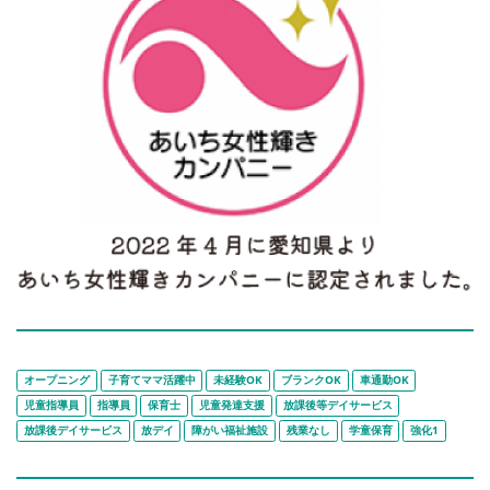
オープニング
子育てママ活躍中
未経験OK
ブランクOK
車通勤OK
児童指導員
指導員
保育士
児童発達支援
放課後等デイサービス
放課後デイサービス
放デイ
障がい福祉施設
残業なし
学童保育
強化1