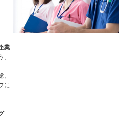
企業
う、
。
慮。
フに
グ