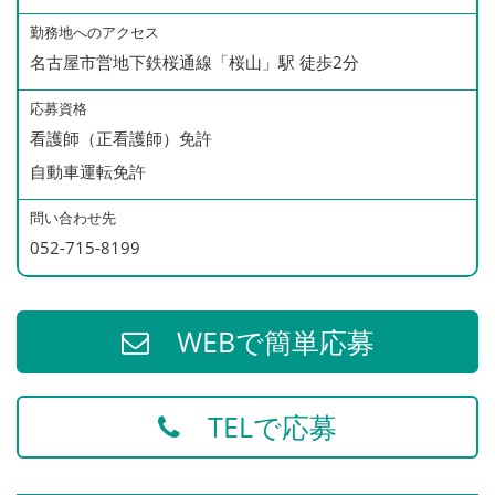
勤務地へのアクセス
＊パートも賞与あり（年１回）
名古屋市営地下鉄桜通線「桜山」駅 徒歩2分
今年度のパート実績 最大20万！
応募資格
看護師（正看護師）免許
自動車運転免許
問い合わせ先
052-715-8199
WEBで簡単応募
TELで応募