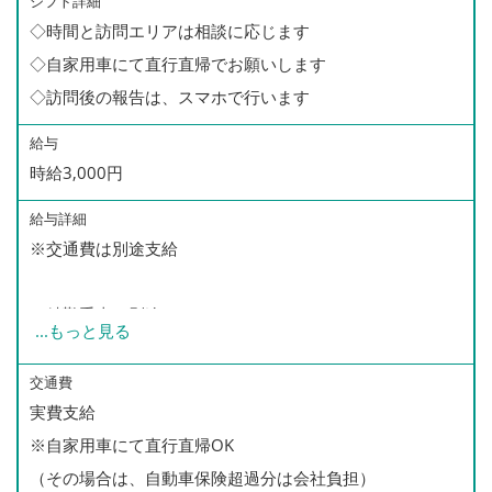
シフト詳細
◇時間と訪問エリアは相談に応じます
◇自家用車にて直行直帰でお願いします
◇訪問後の報告は、スマホで行います
給与
時給3,000円
給与詳細
※交通費は別途支給
＜精勤手当（別途）＞
...
もっと見る
月50件以下 なし
月51〜60件 500円/1件につき
交通費
実費支給
月61〜70件 1,000円/1件につき
※自家用車にて直行直帰OK
月71件以上 1,500円/1件につき
（その場合は、自動車保険超過分は会社負担）
☆頑張った分だけ、給与が増えます