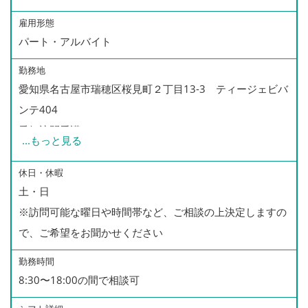
雇用形態
パート・アルバイト
勤務地
愛知県名古屋市瑞穂区桜見町２丁目13-3 ティージェビバ
ンテ404
愛知訪問看護ステーションは、
...
もっと見る
今回募集のエリア以外に、名古屋市全域、あま市等が
訪問担当エリアとなっております。
休日・休暇
土・日
その他のエリア訪問も可能な方も、
※訪問可能な曜日や時間帯など、ご相談の上決定しますの
是非ご相談ください。
で、ご希望をお聞かせください
勤務時間
8:30〜18:00の間で相談可