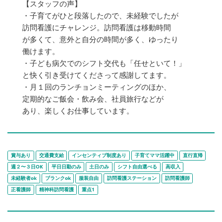
【スタッフの声】
・子育てがひと段落したので、未経験でしたが
訪問看護にチャレンジ。訪問看護は移動時間
が多くて、意外と自分の時間が多く、ゆったり
働けます。
・子ども病欠でのシフト交代も「任せといて！」
と快く引き受けてくださって感謝してます。
・月１回のランチョンミーティングのほか、
定期的なご飯会・飲み会、社員旅行などが
あり、楽しくお仕事しています。
賞与あり
交通費支給
インセンティブ制度あり
子育てママ活躍中
直行直帰
週２〜３日OK
平日日勤のみ
土日のみ
シフト自由選べる
高収入
未経験者ok
ブランクok
服装自由
訪問看護ステーション
訪問看護師
正看護師
精神科訪問看護
重点1