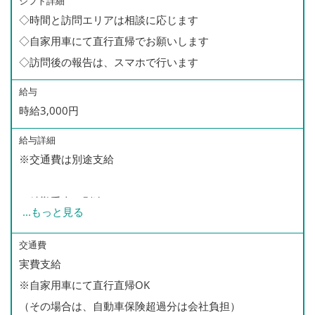
シフト詳細
◇時間と訪問エリアは相談に応じます
◇自家用車にて直行直帰でお願いします
◇訪問後の報告は、スマホで行います
給与
時給3,000円
給与詳細
※交通費は別途支給
＜精勤手当（別途）＞
...
もっと見る
月50件以下 なし
月51〜60件 500円/1件につき
交通費
実費支給
月61〜70件 1,000円/1件につき
※自家用車にて直行直帰OK
月71件以上 1,500円/1件につき
（その場合は、自動車保険超過分は会社負担）
☆頑張った分だけ、給与が増えます