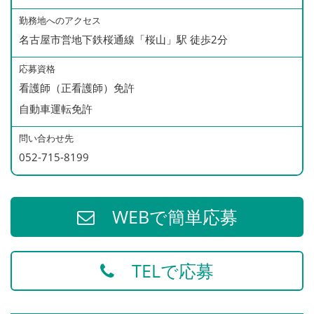
勤務地へのアクセス
＊パートも賞与あり（年１回）
名古屋市営地下鉄桜通線「桜山」駅 徒歩2分
今年度のパート実績 最大20万！
応募資格
看護師（正看護師）免許
自動車運転免許
問い合わせ先
052-715-8199
WEBで簡単応募
TELで応募