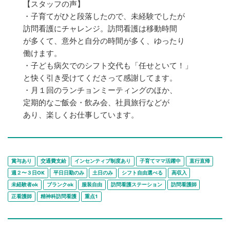
【スタッフの声】
・子育てがひと段落したので、未経験でしたが
訪問看護にチャレンジ。訪問看護は移動時間
が多くて、意外と自分の時間が多く、ゆったり
働けます。
・子ども病欠でのシフト交代も「任せといて！」
と快く引き受けてくださって感謝してます。
・月１回のランチョンミーティングのほか、
定期的なご飯会・飲み会、社員旅行などが
あり、楽しくお仕事しています。
賞与あり
交通費支給
インセンティブ制度あり
子育てママ活躍中
直行直帰
週２〜３日OK
平日日勤のみ
土日のみ
シフト自由選べる
高収入
未経験者ok
ブランクok
服装自由
訪問看護ステーション
訪問看護師
正看護師
精神科訪問看護
重点1