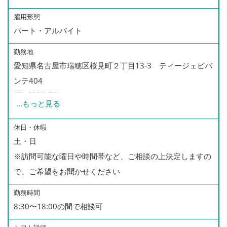
雇用形態
パート・アルバイト
勤務地
愛知県名古屋市瑞穂区桜見町２丁目13-3 ティージェビバ
ンテ404
愛知訪問看護ステーションは、
...
もっと見る
今回募集のエリア以外に、名古屋市全域、あま市等が
訪問担当エリアとなっております。
休日・休暇
土・日
その他のエリア訪問も可能な方も、
※訪問可能な曜日や時間帯など、ご相談の上決定しますの
是非ご相談ください。
で、ご希望をお聞かせください
勤務時間
8:30〜18:00の間で相談可