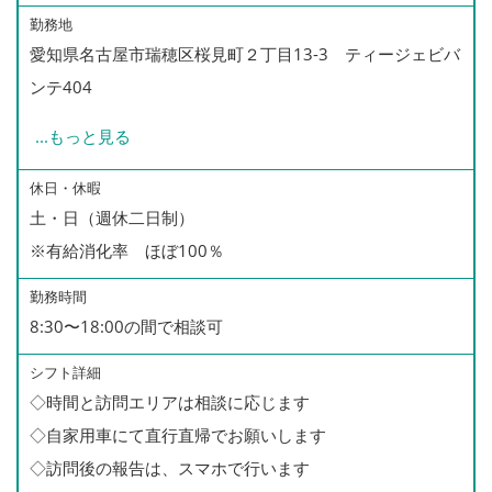
勤務地
愛知県名古屋市瑞穂区桜見町２丁目13-3 ティージェビバ
ンテ404
...
もっと見る
*訪問エリアは、
相談にて決定します。
休日・休暇
土・日（週休二日制）
ご希望の働き方をお聞かせください。
※有給消化率 ほぼ100％
*愛知訪問看護ステーションは、
勤務時間
名古屋市全域、あま市等が
8:30〜18:00の間で相談可
訪問担当エリアとなっております。
シフト詳細
その他のエリア訪問も可能な方も、
◇時間と訪問エリアは相談に応じます
是非ご相談ください。
◇自家用車にて直行直帰でお願いします
◇訪問後の報告は、スマホで行います