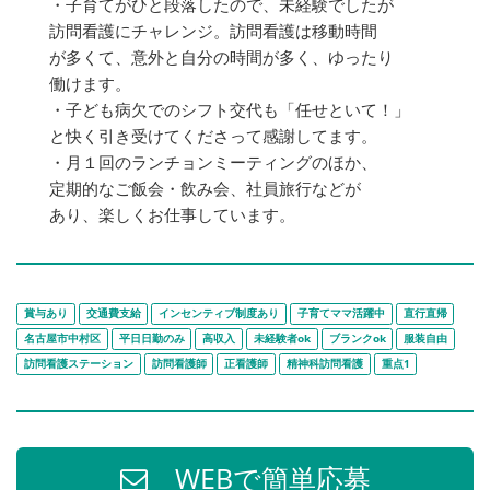
・子育てがひと段落したので、未経験でしたが
訪問看護にチャレンジ。訪問看護は移動時間
が多くて、意外と自分の時間が多く、ゆったり
働けます。
・子ども病欠でのシフト交代も「任せといて！」
と快く引き受けてくださって感謝してます。
・月１回のランチョンミーティングのほか、
定期的なご飯会・飲み会、社員旅行などが
あり、楽しくお仕事しています。
賞与あり
交通費支給
インセンティブ制度あり
子育てママ活躍中
直行直帰
名古屋市中村区
平日日勤のみ
高収入
未経験者ok
ブランクok
服装自由
訪問看護ステーション
訪問看護師
正看護師
精神科訪問看護
重点1
WEBで簡単応募