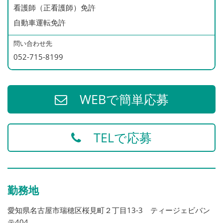
看護師（正看護師）免許
月71件以上 1,500円/1件につき
自動車運転免許
※1日あたりの訪問件数（平均）：6件
問い合わせ先
052-715-8199
1訪問あたり30分程度、無理なく訪問できています。
◆賞与あり（年１回）昨年度実績2〜3ヶ月
WEBで簡単応募
◆退職金制度あり
TELで応募
勤務地
愛知県名古屋市瑞穂区桜見町２丁目13-3 ティージェビバン
テ404