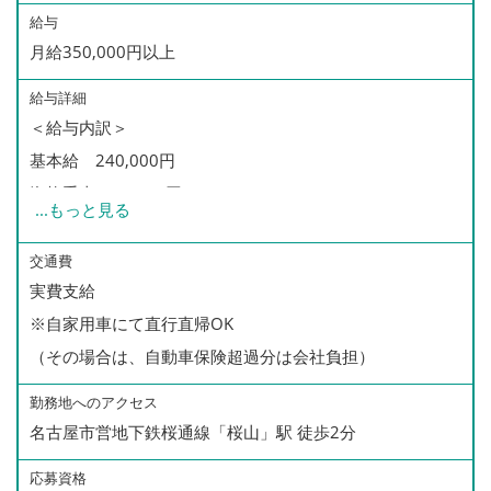
給与
月給350,000円以上
給与詳細
＜給与内訳＞
基本給 240,000円
資格手当 20,000円
...
もっと見る
精勤手当 90,000円〜
（合計）月給 350,000円〜
交通費
実費支給
※自家用車にて直行直帰OK
※残業手当・交通費は別途支給
（その場合は、自動車保険超過分は会社負担）
＜精勤手当（別途）＞
勤務地へのアクセス
月50件以下 なし
名古屋市営地下鉄桜通線「桜山」駅 徒歩2分
月51〜60件 500円/1件につき
応募資格
月61〜70件 1,000円/1件につき