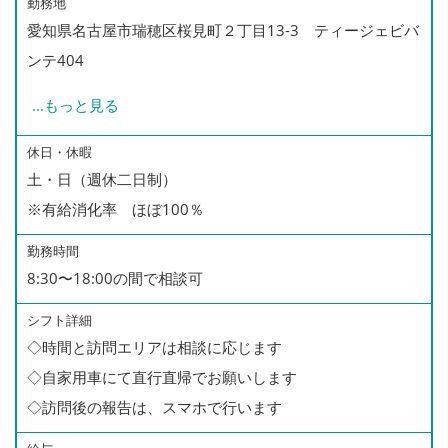
勤務地
愛知県名古屋市瑞穂区桜見町２丁目13-3 ティージェビバ
ンテ404
...
もっと見る
*訪問エリアは、
相談にて決定します。
休日・休暇
土・日（週休二日制）
ご希望の働き方をお聞かせください。
※有給消化率 ほぼ100％
*愛知訪問看護ステーションは、
勤務時間
名古屋市全域、あま市等が
8:30〜18:00の間で相談可
訪問担当エリアとなっております。
シフト詳細
その他のエリア訪問も可能な方も、
◇時間と訪問エリアは相談に応じます
是非ご相談ください。
◇自家用車にて直行直帰でお願いします
◇訪問後の報告は、スマホで行います