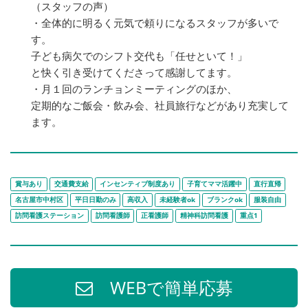
（スタッフの声）
・全体的に明るく元気で頼りになるスタッフが多いで
す。
子ども病欠でのシフト交代も「任せといて！」
と快く引き受けてくださって感謝してます。
・月１回のランチョンミーティングのほか、
定期的なご飯会・飲み会、社員旅行などがあり充実して
ます。
賞与あり
交通費支給
インセンティブ制度あり
子育てママ活躍中
直行直帰
名古屋市中村区
平日日勤のみ
高収入
未経験者ok
ブランクok
服装自由
訪問看護ステーション
訪問看護師
正看護師
精神科訪問看護
重点1
WEBで簡単応募