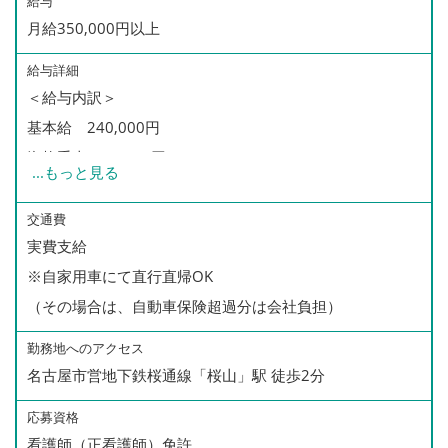
給与
月給350,000円以上
給与詳細
＜給与内訳＞
基本給 240,000円
資格手当 20,000円
...
もっと見る
精勤手当 90,000円〜
（合計）月給 350,000円〜
交通費
実費支給
※自家用車にて直行直帰OK
※残業手当・交通費は別途支給
（その場合は、自動車保険超過分は会社負担）
＜精勤手当（別途）＞
勤務地へのアクセス
月50件以下 なし
名古屋市営地下鉄桜通線「桜山」駅 徒歩2分
月51〜60件 500円/1件につき
応募資格
月61〜70件 1,000円/1件につき
看護師（正看護師）免許