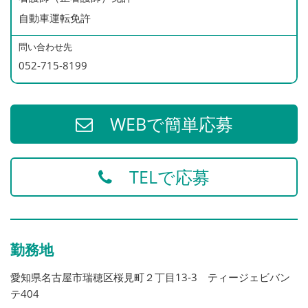
月71件以上 1,500円/1件につき
自動車運転免許
※1日あたりの訪問件数（平均）：6件
問い合わせ先
052-715-8199
1訪問あたり30分程度、無理なく訪問できています。
◆賞与あり（年１回）昨年度実績2〜3ヶ月
WEBで簡単応募
◆退職金制度あり
TELで応募
勤務地
愛知県名古屋市瑞穂区桜見町２丁目13-3 ティージェビバン
テ404