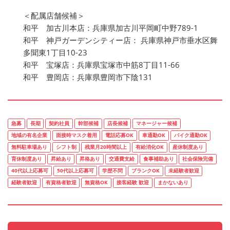
＜配属店舗候補＞
和平 加古川本店：兵庫県加古川平岡町中野789-1
和平 神戸ガーデンシティー店： 兵庫県神戸市垂水区舞
多聞東1丁目10-23
和平 宝塚店：兵庫県宝塚市中筋8丁目11-66
和平 豊岡店：兵庫県豊岡市下陰131
急募
長期
契約社員
幹部候補
店長候補
マネージャー候補
地域の有名企業
面接時マスク着用
電話応募OK
車通勤OK
バイク通勤OK
無料駐車場あり
シフト制
残業月20時間以上
有給消化OK
産休制度あり
育休制度あり
昇給あり
昇格あり
交通費支給
食事補助あり
社会保険完備
40代以上応募可
50代以上応募可
学歴不問
ブランクOK
未経験者歓迎
経験者歓迎
有資格者歓迎
無資格OK
接客経験 歓迎
まかないあり