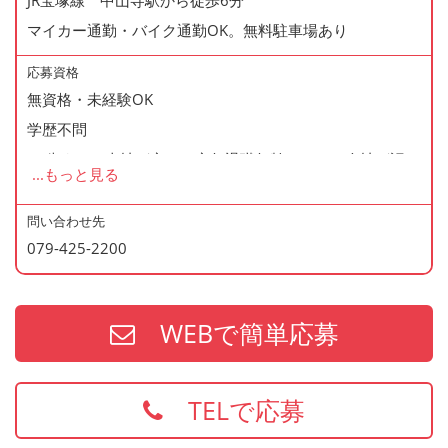
JR宝塚線 中山寺駅から徒歩6分
◆産休・育休あり
マイカー通勤・バイク通勤OK。無料駐車場あり
◆交通費支給
◆マイカー通勤・バイク通勤OK
応募資格
◆無料駐車場あり
無資格・未経験OK
◆まかない制度あり（1日1食・無料）
学歴不問
◆社内の表彰制度あり
60歳まで（当社が定める定年退職年齢のため・会社が認め
...
もっと見る
◆再雇用制度あり
た場合はこの限りではありません）
◆通勤手当あり
問い合わせ先
◆時間外手当あり
079-425-2200
＜歓迎資格＞
・2年以上の勤務経験がある方
・調理師免許
WEBで簡単応募
・防火管理
・食品衛生責任者
※上記の資格、経験をお持ちの方は給与面などを優遇いた
TELで応募
します