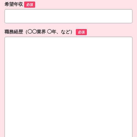
希望年収
必須
職務経歴（◯◯業界 ◯年、など）
必須