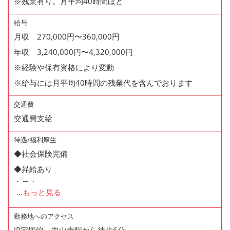
※残業有り。月平均40時間ほど
給与
月収 270,000円〜360,000円
年収 3,240,000円〜4,320,000円
※経験や保有資格により変動
※給与には月平均40時間の残業代を含んでおります
交通費
交通費支給
待遇/福利厚生
◆社会保険完備
◆昇給あり
◆昇格あり
...
もっと見る
◆正社員登用制度あり
◆有給休暇あり
勤務地へのアクセス