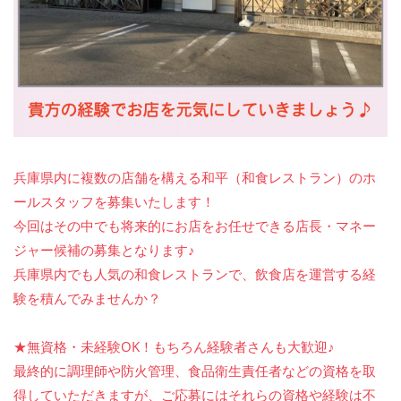
兵庫県内に複数の店舗を構える和平（和食レストラン）のホ
ールスタッフを募集いたします！
今回はその中でも将来的にお店をお任せできる店長・マネー
ジャー候補の募集となります♪
兵庫県内でも人気の和食レストランで、飲食店を運営する経
験を積んでみませんか？
★無資格・未経験OK！もちろん経験者さんも大歓迎♪
最終的に調理師や防火管理、食品衛生責任者などの資格を取
得していただきますが、ご応募にはそれらの資格や経験は不