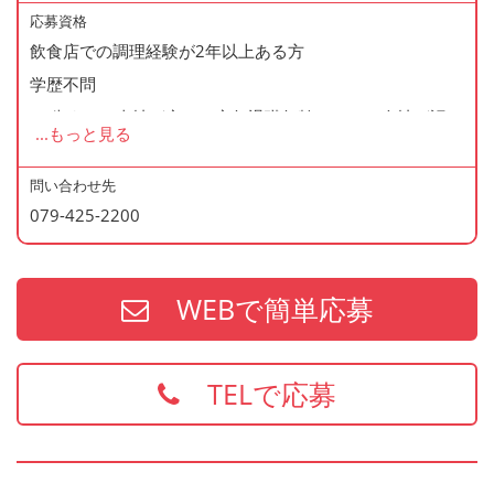
◆マイカー通勤・バイク通勤OK
応募資格
◆無料駐車場あり
飲食店での調理経験が2年以上ある方
◆まかない制度あり（1日1食・無料）
学歴不問
◆再雇用制度あり
60歳まで（当社が定める定年退職年齢のため・会社が認め
...
もっと見る
◆通勤手当あり
た場合はこの限りではありません）
問い合わせ先
079-425-2200
＜歓迎資格＞
・調理師免許
・防火管理
WEBで簡単応募
・食品衛生責任者
※上記の資格、経験をお持ちの方は給与面などを優遇いた
します
TELで応募
お持ちでない方でもご応募歓迎です