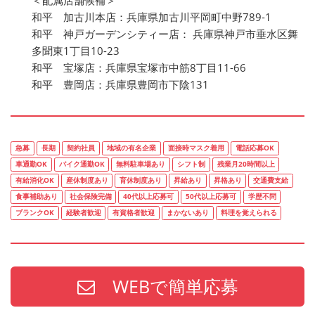
＜配属店舗候補＞
和平 加古川本店：兵庫県加古川平岡町中野789-1
和平 神戸ガーデンシティー店： 兵庫県神戸市垂水区舞
多聞東1丁目10-23
和平 宝塚店：兵庫県宝塚市中筋8丁目11-66
和平 豊岡店：兵庫県豊岡市下陰131
急募
長期
契約社員
地域の有名企業
面接時マスク着用
電話応募OK
車通勤OK
バイク通勤OK
無料駐車場あり
シフト制
残業月20時間以上
有給消化OK
産休制度あり
育休制度あり
昇給あり
昇格あり
交通費支給
食事補助あり
社会保険完備
40代以上応募可
50代以上応募可
学歴不問
ブランクOK
経験者歓迎
有資格者歓迎
まかないあり
料理を覚えられる
WEBで簡単応募