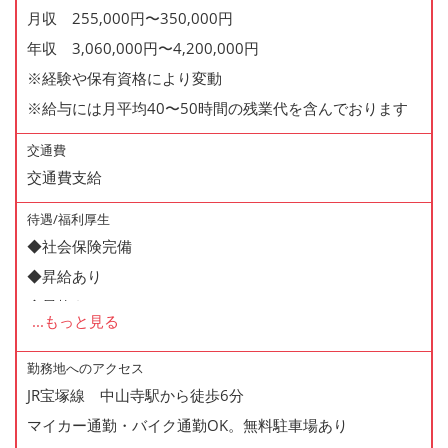
月収 255,000円〜350,000円
年収 3,060,000円〜4,200,000円
※経験や保有資格により変動
※給与には月平均40〜50時間の残業代を含んでおります
交通費
交通費支給
待遇/福利厚生
◆社会保険完備
◆昇給あり
◆昇格あり
...
もっと見る
◆正社員登用制度あり
◆有給休暇あり
勤務地へのアクセス
JR宝塚線 中山寺駅から徒歩6分
◆産休・育休あり
マイカー通勤・バイク通勤OK。無料駐車場あり
◆交通費支給