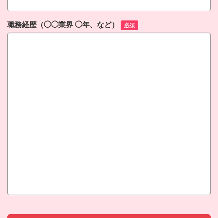
職務経歴（◯◯業界 ◯年、など）
必須