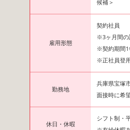
候補＞
契約社員
※3ヶ月間
雇用形態
※契約期間1
※正社員登
兵庫県宝塚市中
勤務地
面接時に希
シフト制・
休日・休暇
※有給休暇