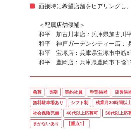
面接時に希望店舗をヒアリングし
＜配属店舗候補＞
和平 加古川本店：兵庫県加古川平岡
和平 神戸ガーデンシティー店： 兵
和平 宝塚店：兵庫県宝塚市中筋8丁目
和平 豊岡店：兵庫県豊岡市下陰13
急募
長期
契約社員
幹部候補
店長候
無料駐車場あり
シフト制
残業月20時間以
社会保険完備
40代以上応募可
50代以上応
まかないあり
【重点1】