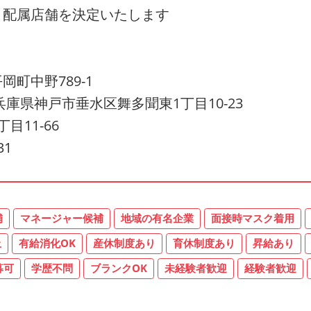
、配属店舗を決定いたします
町中野789-1
庫県神戸市垂水区舞多聞東1丁目10-23
11-66
1
補
マネージャー候補
地域の有名企業
面接時マスク着用
上
有給消化OK
産休制度あり
育休制度あり
昇給あり
募可
学歴不問
ブランクOK
未経験者歓迎
経験者歓迎