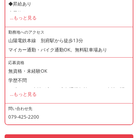
◆昇給あり
◆昇格あり
...
もっと見る
◆正社員登用制度あり
◆有給休暇あり
勤務地へのアクセス
山陽電鉄本線 別府駅から徒歩13分
◆産休・育休あり
マイカー通勤・バイク通勤OK。無料駐車場あり
◆交通費支給
◆マイカー通勤・バイク通勤OK
応募資格
◆無料駐車場あり
無資格・未経験OK
◆まかない制度あり（1日1食・無料）
学歴不問
◆社内の表彰制度あり
60歳まで（当社が定める定年退職年齢のため・会社が認め
...
もっと見る
◆再雇用制度あり
た場合はこの限りではありません）
◆通勤手当あり
問い合わせ先
◆時間外手当あり
079-425-2200
＜歓迎資格＞
・2年以上の勤務経験がある方
・調理師免許