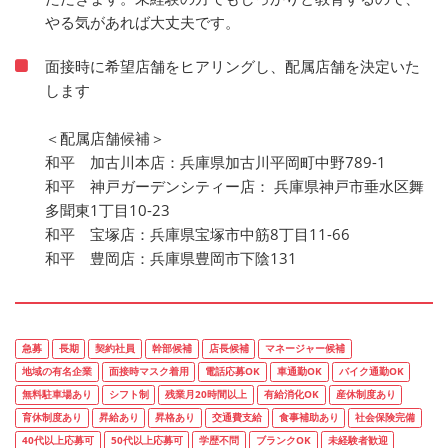
やる気があれば大丈夫です。
面接時に希望店舗をヒアリングし、配属店舗を決定いた
します
＜配属店舗候補＞
和平 加古川本店：兵庫県加古川平岡町中野789-1
和平 神戸ガーデンシティー店： 兵庫県神戸市垂水区舞
多聞東1丁目10-23
和平 宝塚店：兵庫県宝塚市中筋8丁目11-66
和平 豊岡店：兵庫県豊岡市下陰131
急募
長期
契約社員
幹部候補
店長候補
マネージャー候補
地域の有名企業
面接時マスク着用
電話応募OK
車通勤OK
バイク通勤OK
無料駐車場あり
シフト制
残業月20時間以上
有給消化OK
産休制度あり
育休制度あり
昇給あり
昇格あり
交通費支給
食事補助あり
社会保険完備
40代以上応募可
50代以上応募可
学歴不問
ブランクOK
未経験者歓迎