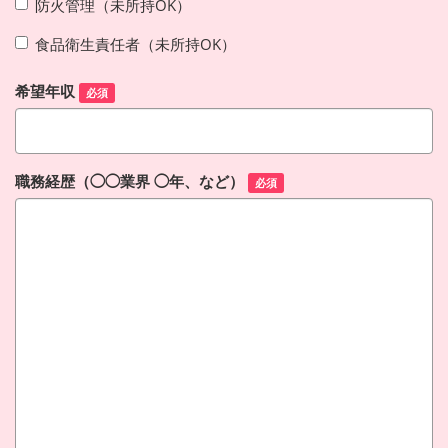
防火管理（未所持OK）
食品衛生責任者（未所持OK）
希望年収
必須
職務経歴（◯◯業界 ◯年、など）
必須