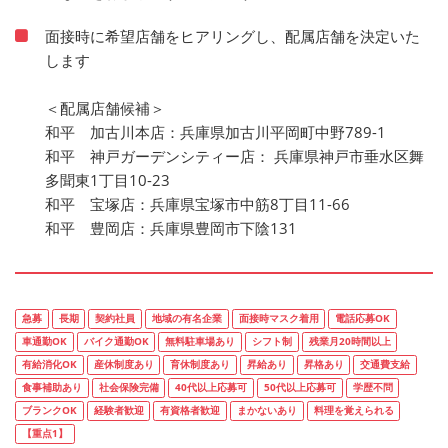
面接時に希望店舗をヒアリングし、配属店舗を決定いた
します
＜配属店舗候補＞
和平 加古川本店：兵庫県加古川平岡町中野789-1
和平 神戸ガーデンシティー店： 兵庫県神戸市垂水区舞
多聞東1丁目10-23
和平 宝塚店：兵庫県宝塚市中筋8丁目11-66
和平 豊岡店：兵庫県豊岡市下陰131
急募
長期
契約社員
地域の有名企業
面接時マスク着用
電話応募OK
車通勤OK
バイク通勤OK
無料駐車場あり
シフト制
残業月20時間以上
有給消化OK
産休制度あり
育休制度あり
昇給あり
昇格あり
交通費支給
食事補助あり
社会保険完備
40代以上応募可
50代以上応募可
学歴不問
ブランクOK
経験者歓迎
有資格者歓迎
まかないあり
料理を覚えられる
【重点1】