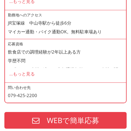
...
もっと見る
◆正社員登用制度あり
◆有給休暇あり
勤務地へのアクセス
JR宝塚線 中山寺駅から徒歩6分
◆産休・育休あり
マイカー通勤・バイク通勤OK。無料駐車場あり
◆交通費支給
◆マイカー通勤・バイク通勤OK
応募資格
◆無料駐車場あり
飲食店での調理経験が2年以上ある方
◆まかない制度あり（1日1食・無料）
学歴不問
◆再雇用制度あり
60歳まで（当社が定める定年退職年齢のため・会社が認め
...
もっと見る
◆通勤手当あり
た場合はこの限りではありません）
問い合わせ先
079-425-2200
＜歓迎資格＞
・調理師免許
・防火管理
WEBで簡単応募
・食品衛生責任者
※上記の資格、経験をお持ちの方は給与面などを優遇いた