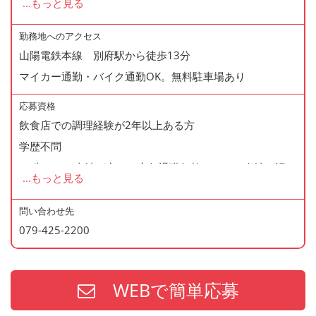
...
もっと見る
◆正社員登用制度あり
◆有給休暇あり
勤務地へのアクセス
山陽電鉄本線 別府駅から徒歩13分
◆産休・育休あり
マイカー通勤・バイク通勤OK。無料駐車場あり
◆交通費支給
◆マイカー通勤・バイク通勤OK
応募資格
◆無料駐車場あり
飲食店での調理経験が2年以上ある方
◆まかない制度あり（1日1食・無料）
学歴不問
◆再雇用制度あり
60歳まで（当社が定める定年退職年齢のため・会社が認め
...
もっと見る
◆通勤手当あり
た場合はこの限りではありません）
問い合わせ先
079-425-2200
＜歓迎資格＞
・調理師免許
・防火管理
WEBで簡単応募
・食品衛生責任者
※上記の資格、経験をお持ちの方は給与面などを優遇いた