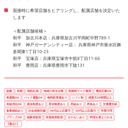
面接時に希望店舗をヒアリングし、配属店舗を決定いた
します
＜配属店舗候補＞
和平 加古川本店：兵庫県加古川平岡町中野789-1
和平 神戸ガーデンシティー店： 兵庫県神戸市垂水区舞
多聞東1丁目10-23
和平 宝塚店：兵庫県宝塚市中筋8丁目11-66
和平 豊岡店：兵庫県豊岡市下陰131
急募
長期
契約社員
地域の有名企業
面接時マスク着用
電話応募OK
車通勤OK
バイク通勤OK
無料駐車場あり
シフト制
残業月20時間以上
有給消化OK
産休制度あり
育休制度あり
昇給あり
昇格あり
交通費支給
食事補助あり
社会保険完備
40代以上応募可
50代以上応募可
学歴不問
ブランクOK
経験者歓迎
有資格者歓迎
まかないあり
料理を覚えられる
【重点1】