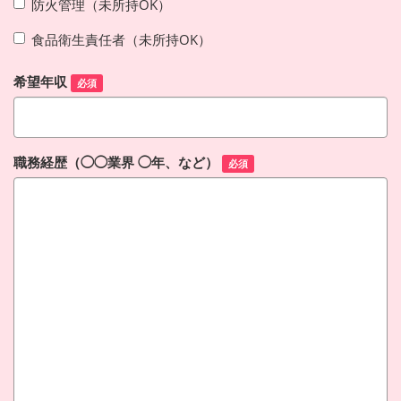
防火管理（未所持OK）
食品衛生責任者（未所持OK）
希望年収
必須
職務経歴（◯◯業界 ◯年、など）
必須