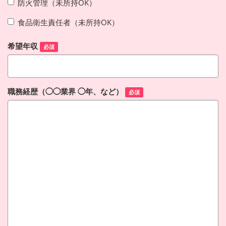
防火管理（未所持OK）
食品衛生責任者（未所持OK）
希望年収
必須
職務経歴（◯◯業界 ◯年、など）
必須