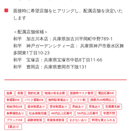
面接時に希望店舗をヒアリングし、配属店舗を決定いた
します
＜配属店舗候補＞
和平 加古川本店：兵庫県加古川平岡町中野789-1
和平 神戸ガーデンシティー店： 兵庫県神戸市垂水区舞
多聞東1丁目10-23
和平 宝塚店：兵庫県宝塚市中筋8丁目11-66
和平 豊岡店：兵庫県豊岡市下陰131
急募
長期
契約社員
地域の有名企業
面接時マスク着用
電話応募OK
車通勤OK
バイク通勤OK
無料駐車場あり
シフト制
残業月20時間以上
有給消化OK
産休制度あり
育休制度あり
昇給あり
昇格あり
交通費支給
食事補助あり
社会保険完備
40代以上応募可
50代以上応募可
学歴不問
ブランクOK
経験者歓迎
有資格者歓迎
まかないあり
料理を覚えられる
【重点1】