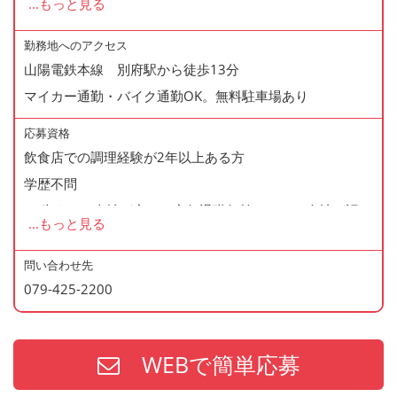
...
もっと見る
◆正社員登用制度あり
◆有給休暇あり
勤務地へのアクセス
山陽電鉄本線 別府駅から徒歩13分
◆産休・育休あり
マイカー通勤・バイク通勤OK。無料駐車場あり
◆交通費支給
◆マイカー通勤・バイク通勤OK
応募資格
◆無料駐車場あり
飲食店での調理経験が2年以上ある方
◆まかない制度あり（1日1食・無料）
学歴不問
◆再雇用制度あり
60歳まで（当社が定める定年退職年齢のため・会社が認め
...
もっと見る
◆通勤手当あり
た場合はこの限りではありません）
問い合わせ先
079-425-2200
＜歓迎資格＞
・調理師免許
・防火管理
WEBで簡単応募
・食品衛生責任者
※上記の資格、経験をお持ちの方は給与面などを優遇いた