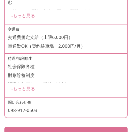
む
※給与は、経験や能力に応じて変動します
...
もっと見る
＜モデル給与＞
交通費
交通費規定支給（上限6,000円）
短大卒：183,000円
車通勤OK（契約駐車場 2,000円/月）
大学卒：186,000円
経験２年：190,000円
待遇/福利厚生
役職あり（副主任）：240,000円
社会保険各種
財形貯蓄制度
・昇給年１回
退職金制度あり（勤続1年以上）
...
もっと見る
1月あたり4,000円（前年度実績）※業績、実績による
育児休暇（取得実績あり）
・賞与年２回（前年度実績計３ヶ月）
介護休暇、看護休暇
問い合わせ先
098-917-0503
住宅手当（2023年度〜）