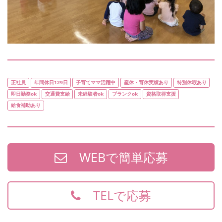
正社員
年間休日129日
子育てママ活躍中
産休・育休実績あり
特別休暇あり
即日勤務ok
交通費支給
未経験者ok
ブランクok
資格取得支援
給食補助あり
WEBで簡単応募
TELで応募