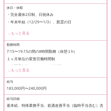
休日・休暇
・完全週休2日制、日祝休み
・年末年始（12/29〜1/3）、慰霊の日
...
もっと見る
・年次有給休暇10日（初年度）：有給消化率90％
・特別休暇 10日/年（入社月に付与）
勤務時間
7:15〜19:15の間の8時間勤務（休憩１h）
・バースデイ休暇 1日/年
１ヶ月単位の変形労働時間制
※時間応相談（17:30まで相談可）
※有給含めた年間休日：初年度129日
...
もっと見る
延長利用時は若干名です
※シフト制（７パターン）
給与
183,000円〜240,000円
※残業月5時間未満
給与詳細
基本給、特殊業務手当、処遇改善手当（臨時手当含む）含