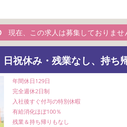
現在、この求人は募集しておりませ
・日祝休み・残業なし、持ち
年間休日129日
完全週休2日制
入社後すぐ付与の特別休暇
有給消化ほぼ100％
残業＆持ち帰りもなし