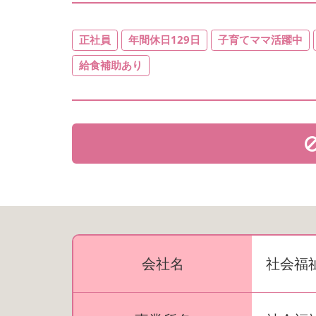
正社員
年間休日129日
子育てママ活躍中
給食補助あり
会社名
社会福