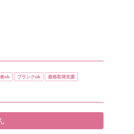
者ok
ブランクok
資格取得支援
ん