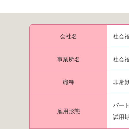
会社名
社会
事業所名
社会
職種
非常
パー
雇用形態
試用