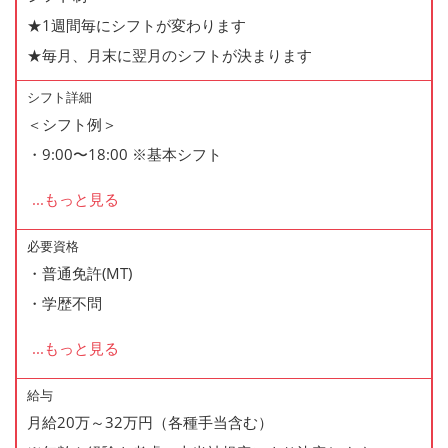
★1週間毎にシフトが変わります
★毎月、月末に翌月のシフトが決まります
シフト詳細
＜シフト例＞
・9:00〜18:00 ※基本シフト
・11:00〜20:00
...
もっと見る
・13:00〜22:00
・22:00〜7:00
必要資格
・普通免許(MT)
・学歴不問
...
もっと見る
☆平日受付9時～20時まで面接可能なので、就業中の方も
ご相談ください
給与
月給20万～32万円（各種手当含む）
入社時期も相談に乗ります