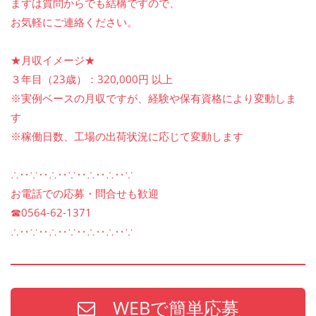
まずは質問からでも結構ですので、
お気軽にご連絡ください。
★月収イメージ★
３年目（23歳）：320,000円 以上
※実例ベースの月収ですが、経験や保有資格により変動しま
す
※稼働日数、工場の出荷状況に応じて変動します
∴‥∵‥∴‥∵‥∴‥∴‥∵
お電話での応募・問合せも歓迎
☎0564-62-1371
∴‥∵‥∴‥∵‥∴‥∴‥∵
WEBで簡単応募