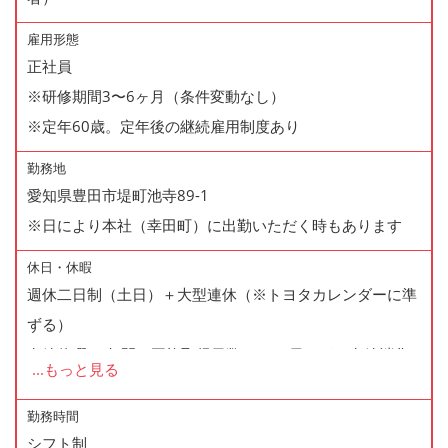
雇用形態
正社員
※研修期間3〜6ヶ月（条件変動なし）
※定年60歳。定年後の継続雇用制度あり
勤務地
愛知県豊田市堤町池寺89-1
※日により本社（幸田町）に出勤いただく時もあります
休日・休暇
週休二日制（土日）＋大型連休（※トヨタカレンダーに準
ずる）
有給休暇 ※年間の平均取得日数は6〜7日ほど。有給消化
...
もっと見る
率◎
★年末年始・GW・夏期とたっぷりお休みが取れるので、
勤務時間
シフト制
家族と予定も立てやすい◎