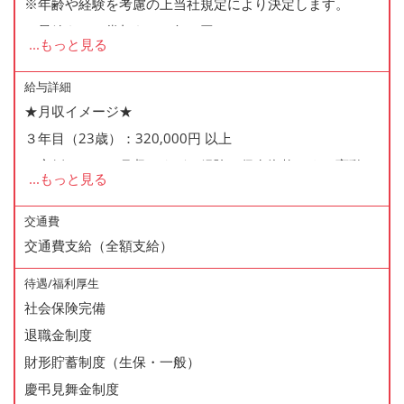
※年齢や経験を考慮の上当社規定により決定します。
※昇給あり、賞与あり（年２回）
...
もっと見る
※交通費全額支給、役職手当、残業手当、休日出勤手当、
家族手当
給与詳細
★月収イメージ★
３年目（23歳）：320,000円 以上
※実例ベースの月収ですが、経験や保有資格により変動し
...
もっと見る
ます
※稼働日数、工場の出荷状況に応じて変動します
交通費
交通費支給（全額支給）
待遇/福利厚生
社会保険完備
退職金制度
財形貯蓄制度（生保・一般）
慶弔見舞金制度