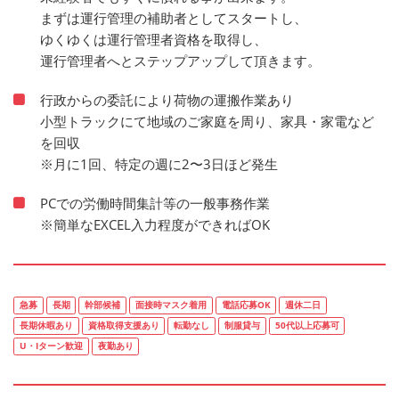
まずは運行管理の補助者としてスタートし、
ゆくゆくは運行管理者資格を取得し、
運行管理者へとステップアップして頂きます。
行政からの委託により荷物の運搬作業あり
小型トラックにて地域のご家庭を周り、家具・家電など
を回収
※月に1回、特定の週に2〜3日ほど発生
PCでの労働時間集計等の一般事務作業
※簡単なEXCEL入力程度ができればOK
急募
長期
幹部候補
面接時マスク着用
電話応募OK
週休二日
長期休暇あり
資格取得支援あり
転勤なし
制服貸与
50代以上応募可
U・Iターン歓迎
夜勤あり