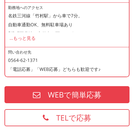
勤務地へのアクセス
名鉄三河線「竹村駅」から車で7分。
自動車通勤OK、無料駐車場あり
｢堤町五月池」交差点を西にスグ！
...
もっと見る
＊豊田市はもちろん、岡崎市、安城市、刈谷市、
西尾市、知立市、碧南市、春日井市、瀬戸市
問い合わせ先
0564-62-1371
から通勤しているスタッフも多数！
「電話応募」「WEB応募」どちらも歓迎です♪
WEBで簡単応募
TELで応募