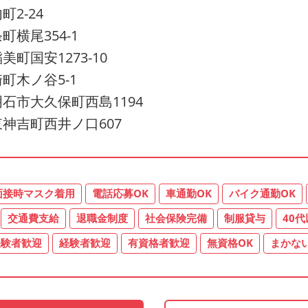
2-24
横尾354-1
国安1273-10
町木ノ谷5-1
石市大久保町西島1194
神吉町西井ノ口607
面接時マスク着用
電話応募OK
車通勤OK
バイク通勤OK
交通費支給
退職金制度
社会保険完備
制服貸与
40
経験者歓迎
経験者歓迎
有資格者歓迎
無資格OK
まかな