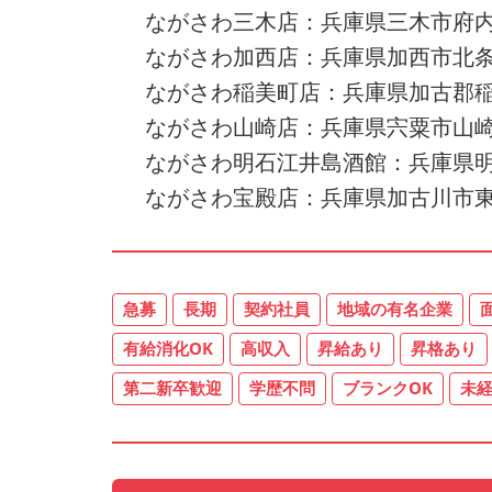
ながさわ三木店：兵庫県三木市府内町
ながさわ加西店：兵庫県加西市北条町
ながさわ稲美町店：兵庫県加古郡稲美町
ながさわ山崎店：兵庫県宍粟市山崎
ながさわ明石江井島酒館：兵庫県明
ながさわ宝殿店：兵庫県加古川市東
急募
長期
契約社員
地域の有名企業
有給消化OK
高収入
昇給あり
昇格あり
第二新卒歓迎
学歴不問
ブランクOK
未