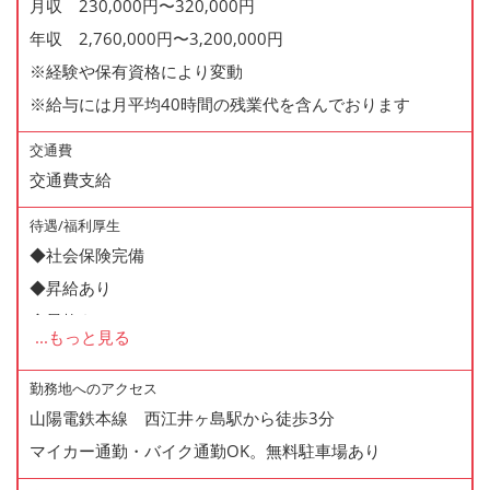
月収 230,000円〜320,000円
年収 2,760,000円〜3,200,000円
※経験や保有資格により変動
※給与には月平均40時間の残業代を含んでおります
交通費
交通費支給
待遇/福利厚生
◆社会保険完備
◆昇給あり
◆昇格あり
...
もっと見る
◆正社員登用制度あり
◆寸志あり
勤務地へのアクセス
山陽電鉄本線 西江井ヶ島駅から徒歩3分
◆有給休暇あり
マイカー通勤・バイク通勤OK。無料駐車場あり
◆産休・育休あり
◆交通費支給