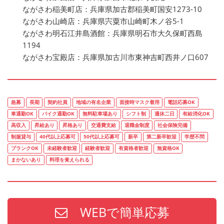
ながさわ稲美町店：兵庫県加古郡稲美町国安1273-10
ながさわ山崎店：兵庫県宍粟市山崎町木ノ谷5-1
ながさわ明石江井島酒館：兵庫県明石市大久保町西島
1194
ながさわ宝殿店：兵庫県加古川市東神吉町西井ノ口607
急募
長期
契約社員
地域の有名企業
面接時マスク着用
電話応募OK
車通勤OK
バイク通勤OK
無料駐車場あり
シフト制
週休二日
有給消化OK
高収入
昇給あり
昇格あり
交通費支給
退職金制度
社会保険完備
制服貸与
40代以上応募可
50代以上応募可
新卒
第二新卒歓迎
学歴不問
ブランクOK
未経験者歓迎
経験者歓迎
有資格者歓迎
無資格OK
まかないあり
料理を覚えられる
WEBで簡単応募