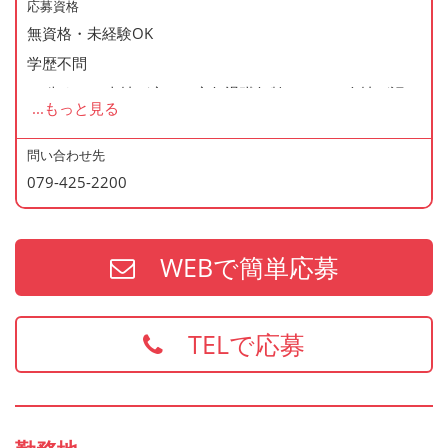
応募資格
◆資格支援制度あり
無資格・未経験OK
◆マイカー通勤・バイク通勤OK
学歴不問
◆無料駐車場あり
60歳まで（当社が定める定年退職年齢のため・会社が認め
...
もっと見る
◆まかない制度あり（1日1食・無料）
た場合はこの限りではありません）
◆社内の表彰制度あり
問い合わせ先
◆再雇用制度あり
079-425-2200
＜歓迎資格＞
◆制服貸与
・2年以上の勤務経験がある方
・調理師免許
WEBで簡単応募
・防火管理
・食品衛生責任者
※上記の資格、経験をお持ちの方は給与面などを優遇いた
TELで応募
します
お持ちでない方でもご応募歓迎です