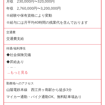
月収 230,000円〜320,000円
年収 2,760,000円〜3,200,000円
※経験や保有資格により変動
※給与には月平均40時間の残業代を含んでおります
交通費
交通費支給
待遇/福利厚生
◆社会保険完備
◆昇給あり
◆昇格あり
...
もっと見る
◆正社員登用制度あり
◆寸志あり
勤務地へのアクセス
山陽電鉄本線 西江井ヶ島駅から徒歩3分
◆有給休暇あり
マイカー通勤・バイク通勤OK。無料駐車場あり
◆産休・育休あり
◆交通費支給