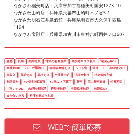
ながさわ稲美町店：兵庫県加古郡稲美町国安1273-10
ながさわ山崎店：兵庫県宍粟市山崎町木ノ谷5-1
ながさわ明石江井島酒館：兵庫県明石市大久保町西島
1194
ながさわ宝殿店：兵庫県加古川市東神吉町西井ノ口607
急募
長期
契約社員
地域の有名企業
面接時マスク着用
電話応募OK
車通勤OK
バイク通勤OK
無料駐車場あり
シフト制
週休二日
有給消化OK
高収入
昇給あり
昇格あり
交通費支給
退職金制度
社会保険完備
制服貸与
40代以上応募可
50代以上応募可
新卒
第二新卒歓迎
学歴不問
ブランクOK
未経験者歓迎
経験者歓迎
有資格者歓迎
無資格OK
まかないあり
料理を覚えられる
WEBで簡単応募