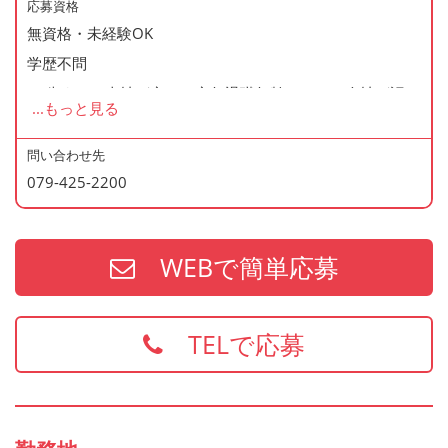
応募資格
◆資格支援制度あり
無資格・未経験OK
◆マイカー通勤・バイク通勤OK
学歴不問
◆無料駐車場あり
60歳まで（当社が定める定年退職年齢のため・会社が認め
...
もっと見る
◆まかない制度あり（1日1食・無料）
た場合はこの限りではありません）
◆社内の表彰制度あり
問い合わせ先
◆再雇用制度あり
079-425-2200
＜歓迎資格＞
◆制服貸与
・2年以上の勤務経験がある方
・調理師免許
WEBで簡単応募
・防火管理
・食品衛生責任者
※上記の資格、経験をお持ちの方は給与面などを優遇いた
TELで応募
します
お持ちでない方でもご応募歓迎です