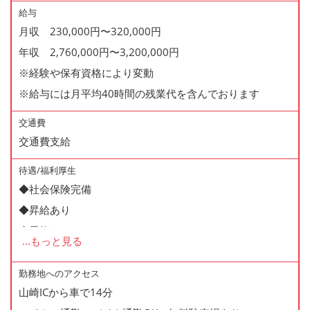
給与
月収 230,000円〜320,000円
年収 2,760,000円〜3,200,000円
※経験や保有資格により変動
※給与には月平均40時間の残業代を含んでおります
交通費
交通費支給
待遇/福利厚生
◆社会保険完備
◆昇給あり
◆昇格あり
...
もっと見る
◆正社員登用制度あり
◆寸志あり
勤務地へのアクセス
山崎ICから車で14分
◆有給休暇あり