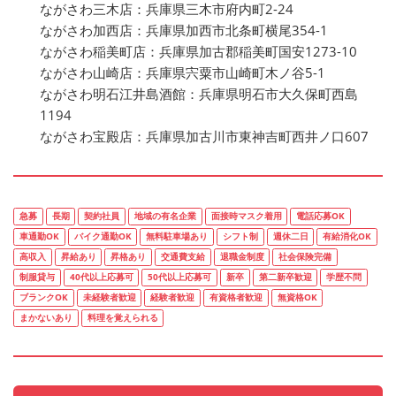
ながさわ三木店：兵庫県三木市府内町2-24
ながさわ加西店：兵庫県加西市北条町横尾354-1
ながさわ稲美町店：兵庫県加古郡稲美町国安1273-10
ながさわ山崎店：兵庫県宍粟市山崎町木ノ谷5-1
ながさわ明石江井島酒館：兵庫県明石市大久保町西島
1194
ながさわ宝殿店：兵庫県加古川市東神吉町西井ノ口607
急募
長期
契約社員
地域の有名企業
面接時マスク着用
電話応募OK
車通勤OK
バイク通勤OK
無料駐車場あり
シフト制
週休二日
有給消化OK
高収入
昇給あり
昇格あり
交通費支給
退職金制度
社会保険完備
制服貸与
40代以上応募可
50代以上応募可
新卒
第二新卒歓迎
学歴不問
ブランクOK
未経験者歓迎
経験者歓迎
有資格者歓迎
無資格OK
まかないあり
料理を覚えられる