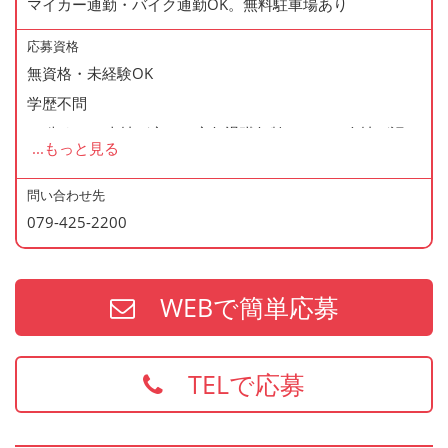
マイカー通勤・バイク通勤OK。無料駐車場あり
◆産休・育休あり
◆交通費支給
応募資格
◆資格支援制度あり
無資格・未経験OK
◆マイカー通勤・バイク通勤OK
学歴不問
◆無料駐車場あり
60歳まで（当社が定める定年退職年齢のため・会社が認め
...
もっと見る
◆まかない制度あり（1日1食・無料）
た場合はこの限りではありません）
◆社内の表彰制度あり
問い合わせ先
◆再雇用制度あり
079-425-2200
＜歓迎資格＞
◆制服貸与
・2年以上の勤務経験がある方
・調理師免許
WEBで簡単応募
・防火管理
・食品衛生責任者
※上記の資格、経験をお持ちの方は給与面などを優遇いた
TELで応募
します
お持ちでない方でもご応募歓迎です