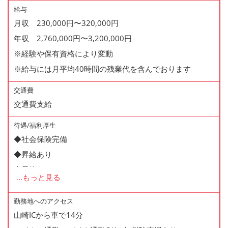
給与
月収 230,000円〜320,000円
年収 2,760,000円〜3,200,000円
※経験や保有資格により変動
※給与には月平均40時間の残業代を含んでおります
交通費
交通費支給
待遇/福利厚生
◆社会保険完備
◆昇給あり
◆昇格あり
...
もっと見る
◆正社員登用制度あり
◆寸志あり
勤務地へのアクセス
山崎ICから車で14分
◆有給休暇あり