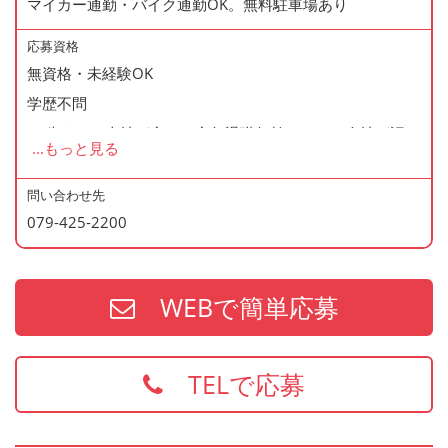
マイカー通勤・バイク通勤OK。無料駐車場あり
◆産休・育休あり
◆交通費支給
応募資格
◆資格支援制度あり
無資格・未経験OK
◆マイカー通勤・バイク通勤OK
学歴不問
◆無料駐車場あり
60歳まで（当社が定める定年退職年齢のため・会社が認め
...
もっと見る
◆まかない制度あり（1日1食・無料）
た場合はこの限りではありません）
◆社内の表彰制度あり
問い合わせ先
◆再雇用制度あり
079-425-2200
＜歓迎資格＞
◆制服貸与
・2年以上の勤務経験がある方
・調理師免許
WEBで簡単応募
・防火管理
・食品衛生責任者
※上記の資格、経験をお持ちの方は給与面などを優遇いた
TELで応募
します
お持ちでない方でもご応募歓迎です