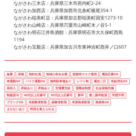
ながさわ三木店：兵庫県三木市府内町2-24
ながさわ加西店：兵庫県加西市北条町横尾354-1
ながさわ稲美町店：兵庫県加古郡稲美町国安1273-10
ながさわ山崎店：兵庫県宍粟市山崎町木ノ谷5-1
ながさわ明石江井島酒館：兵庫県明石市大久保町西島
1194
ながさわ宝殿店：兵庫県加古川市東神吉町西井ノ口607
急募
長期
契約社員
地域の有名企業
面接時マスク着用
電話応募OK
車通勤OK
バイク通勤OK
無料駐車場あり
シフト制
週休二日
有給消化OK
高収入
昇給あり
昇格あり
交通費支給
退職金制度
社会保険完備
制服貸与
40代以上応募可
50代以上応募可
新卒
第二新卒歓迎
学歴不問
ブランクOK
未経験者歓迎
経験者歓迎
有資格者歓迎
無資格OK
まかないあり
料理を覚えられる