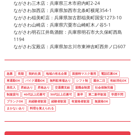
ながさわ三木店：兵庫県三木市府内町2-24
ながさわ加西店：兵庫県加西市北条町横尾354-1
ながさわ稲美町店：兵庫県加古郡稲美町国安1273-10
ながさわ山崎店：兵庫県宍粟市山崎町木ノ谷5-1
ながさわ明石江井島酒館：兵庫県明石市大久保町西島
1194
ながさわ宝殿店：兵庫県加古川市東神吉町西井ノ口607
急募
長期
契約社員
地域の有名企業
面接時マスク着用
電話応募OK
車通勤OK
バイク通勤OK
無料駐車場あり
シフト制
週休二日
有給消化OK
高収入
昇給あり
昇格あり
交通費支給
退職金制度
社会保険完備
制服貸与
40代以上応募可
50代以上応募可
新卒
第二新卒歓迎
学歴不問
ブランクOK
未経験者歓迎
経験者歓迎
有資格者歓迎
無資格OK
まかないあり
料理を覚えられる