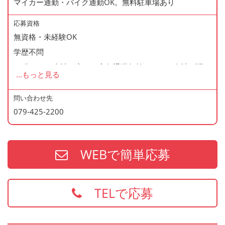
マイカー通勤・バイク通勤OK。無料駐車場あり
◆産休・育休あり
◆交通費支給
応募資格
◆資格支援制度あり
無資格・未経験OK
◆マイカー通勤・バイク通勤OK
学歴不問
◆無料駐車場あり
60歳まで（当社が定める定年退職年齢のため・会社が認め
...
もっと見る
◆まかない制度あり（1日1食・無料）
た場合はこの限りではありません）
◆社内の表彰制度あり
問い合わせ先
◆再雇用制度あり
079-425-2200
＜歓迎資格＞
◆制服貸与
・2年以上の勤務経験がある方
・調理師免許
WEBで簡単応募
・防火管理
・食品衛生責任者
※上記の資格、経験をお持ちの方は給与面などを優遇いた
TELで応募
します
お持ちでない方でもご応募歓迎です