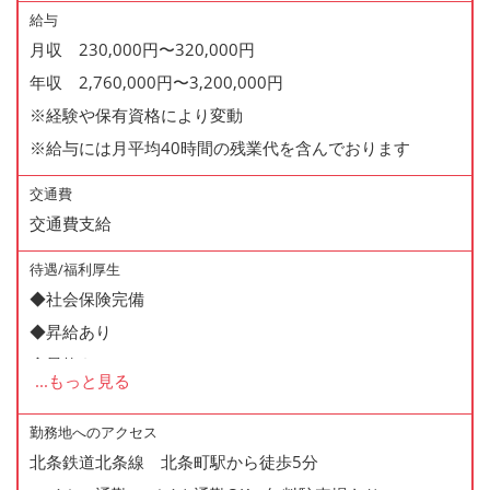
給与
月収 230,000円〜320,000円
年収 2,760,000円〜3,200,000円
※経験や保有資格により変動
※給与には月平均40時間の残業代を含んでおります
交通費
交通費支給
待遇/福利厚生
◆社会保険完備
◆昇給あり
◆昇格あり
...
もっと見る
◆正社員登用制度あり
◆寸志あり
勤務地へのアクセス
北条鉄道北条線 北条町駅から徒歩5分
◆有給休暇あり