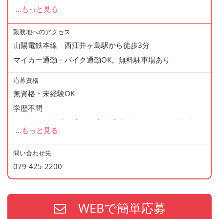
◆昇格あり
...
もっと見る
◆正社員登用制度あり
◆寸志あり
勤務地へのアクセス
山陽電鉄本線 西江井ヶ島駅から徒歩3分
◆有給休暇あり
マイカー通勤・バイク通勤OK。無料駐車場あり
◆産休・育休あり
◆交通費支給
応募資格
◆資格支援制度あり
無資格・未経験OK
◆マイカー通勤・バイク通勤OK
学歴不問
◆無料駐車場あり
60歳まで（当社が定める定年退職年齢のため・会社が認め
...
もっと見る
◆まかない制度あり（1日1食・無料）
た場合はこの限りではありません）
◆社内の表彰制度あり
問い合わせ先
◆再雇用制度あり
079-425-2200
＜歓迎資格＞
◆制服貸与
・2年以上の勤務経験がある方
・調理師免許
WEBで簡単応募
・防火管理