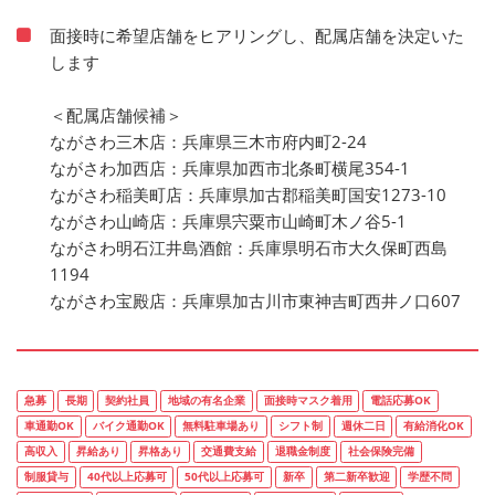
面接時に希望店舗をヒアリングし、配属店舗を決定いた
します
＜配属店舗候補＞
ながさわ三木店：兵庫県三木市府内町2-24
ながさわ加西店：兵庫県加西市北条町横尾354-1
ながさわ稲美町店：兵庫県加古郡稲美町国安1273-10
ながさわ山崎店：兵庫県宍粟市山崎町木ノ谷5-1
ながさわ明石江井島酒館：兵庫県明石市大久保町西島
1194
ながさわ宝殿店：兵庫県加古川市東神吉町西井ノ口607
急募
長期
契約社員
地域の有名企業
面接時マスク着用
電話応募OK
車通勤OK
バイク通勤OK
無料駐車場あり
シフト制
週休二日
有給消化OK
高収入
昇給あり
昇格あり
交通費支給
退職金制度
社会保険完備
制服貸与
40代以上応募可
50代以上応募可
新卒
第二新卒歓迎
学歴不問