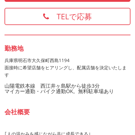
・食品衛生責任者
※上記の資格、経験をお持ちの方は給与面などを優遇いた
TELで応募
します
お持ちでない方でもご応募歓迎です
勤務地
兵庫県明石市大久保町西島1194
面接時に希望店舗をヒアリングし、配属店舗を決定いたしま
す
山陽電鉄本線 西江井ヶ島駅から徒歩3分
マイカー通勤・バイク通勤OK。無料駐車場あり
会社概要
｢人の温かみを感じながら共に成長できる｣