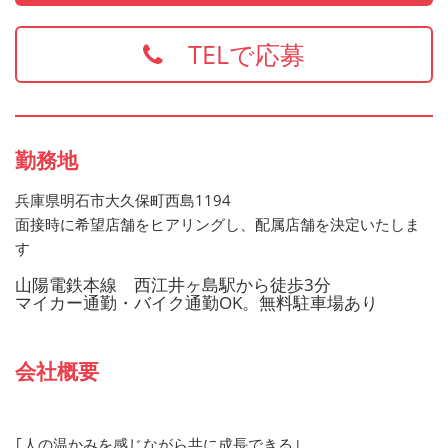
・食品衛生責任者
※上記の資格、経験をお持ちの方は給与面などを優遇いた
TELで応募
します
お持ちでない方でもご応募歓迎です
勤務地
兵庫県明石市大久保町西島1194
面接時に希望店舗をヒアリングし、配属店舗を決定いたしま
す
山陽電鉄本線 西江井ヶ島駅から徒歩3分
マイカー通勤・バイク通勤OK。無料駐車場あり
会社概要
｢人の温かみを感じながら共に成長できる｣