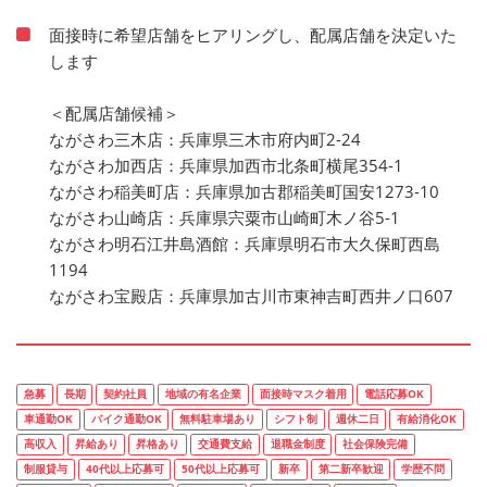
面接時に希望店舗をヒアリングし、配属店舗を決定いた
します
＜配属店舗候補＞
ながさわ三木店：兵庫県三木市府内町2-24
ながさわ加西店：兵庫県加西市北条町横尾354-1
ながさわ稲美町店：兵庫県加古郡稲美町国安1273-10
ながさわ山崎店：兵庫県宍粟市山崎町木ノ谷5-1
ながさわ明石江井島酒館：兵庫県明石市大久保町西島
1194
ながさわ宝殿店：兵庫県加古川市東神吉町西井ノ口607
急募
長期
契約社員
地域の有名企業
面接時マスク着用
電話応募OK
車通勤OK
バイク通勤OK
無料駐車場あり
シフト制
週休二日
有給消化OK
高収入
昇給あり
昇格あり
交通費支給
退職金制度
社会保険完備
制服貸与
40代以上応募可
50代以上応募可
新卒
第二新卒歓迎
学歴不問