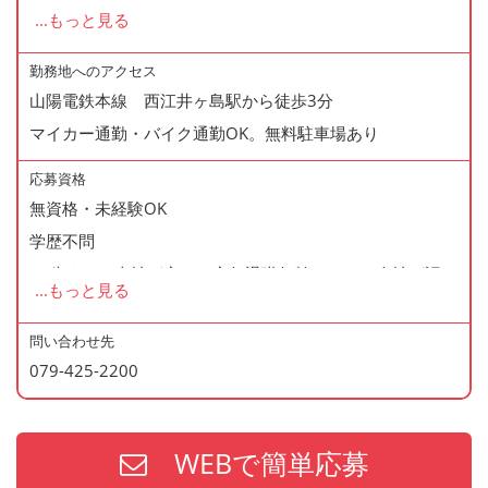
◆昇格あり
...
もっと見る
◆正社員登用制度あり
◆寸志あり
勤務地へのアクセス
山陽電鉄本線 西江井ヶ島駅から徒歩3分
◆有給休暇あり
マイカー通勤・バイク通勤OK。無料駐車場あり
◆産休・育休あり
◆交通費支給
応募資格
◆資格支援制度あり
無資格・未経験OK
◆マイカー通勤・バイク通勤OK
学歴不問
◆無料駐車場あり
60歳まで（当社が定める定年退職年齢のため・会社が認め
...
もっと見る
◆まかない制度あり（1日1食・無料）
た場合はこの限りではありません）
◆社内の表彰制度あり
問い合わせ先
◆再雇用制度あり
079-425-2200
＜歓迎資格＞
◆制服貸与
・2年以上の勤務経験がある方
・調理師免許
WEBで簡単応募
・防火管理