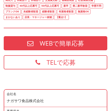
高収入
昇給あり
昇格あり
交通費支給
退職金制度
社会保険完備
制服貸与
40代以上応募可
50代以上応募可
新卒
第二新卒歓迎
学歴不問
ブランクOK
未経験者歓迎
経験者歓迎
有資格者歓迎
無資格OK
まかないあり
店長・マネージャー候補
【重点1】
WEBで簡単応募
TELで応募
会社名
ナガサワ食品株式会社