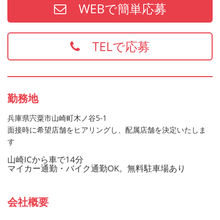
WEBで簡単応募
・防火管理
・食品衛生責任者
※上記の資格、経験をお持ちの方は給与面などを優遇いた
TELで応募
します
お持ちでない方でもご応募歓迎です
勤務地
兵庫県宍粟市山崎町木ノ谷5-1
面接時に希望店舗をヒアリングし、配属店舗を決定いたしま
す
山崎ICから車で14分
マイカー通勤・バイク通勤OK。無料駐車場あり
会社概要