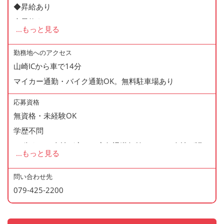
◆昇給あり
◆昇格あり
...
もっと見る
◆正社員登用制度あり
◆寸志あり
勤務地へのアクセス
山崎ICから車で14分
◆有給休暇あり
マイカー通勤・バイク通勤OK。無料駐車場あり
◆産休・育休あり
◆交通費支給
応募資格
◆資格支援制度あり
無資格・未経験OK
◆マイカー通勤・バイク通勤OK
学歴不問
◆無料駐車場あり
60歳まで（当社が定める定年退職年齢のため・会社が認め
...
もっと見る
◆まかない制度あり（1日1食・無料）
た場合はこの限りではありません）
◆社内の表彰制度あり
問い合わせ先
◆再雇用制度あり
079-425-2200
＜歓迎資格＞
◆制服貸与
・2年以上の勤務経験がある方
・調理師免許