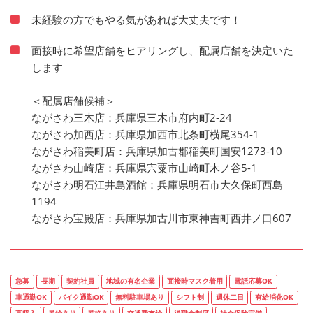
未経験の方でもやる気があれば大丈夫です！
面接時に希望店舗をヒアリングし、配属店舗を決定いた
します
＜配属店舗候補＞
ながさわ三木店：兵庫県三木市府内町2-24
ながさわ加西店：兵庫県加西市北条町横尾354-1
ながさわ稲美町店：兵庫県加古郡稲美町国安1273-10
ながさわ山崎店：兵庫県宍粟市山崎町木ノ谷5-1
ながさわ明石江井島酒館：兵庫県明石市大久保町西島
1194
ながさわ宝殿店：兵庫県加古川市東神吉町西井ノ口607
急募
長期
契約社員
地域の有名企業
面接時マスク着用
電話応募OK
車通勤OK
バイク通勤OK
無料駐車場あり
シフト制
週休二日
有給消化OK