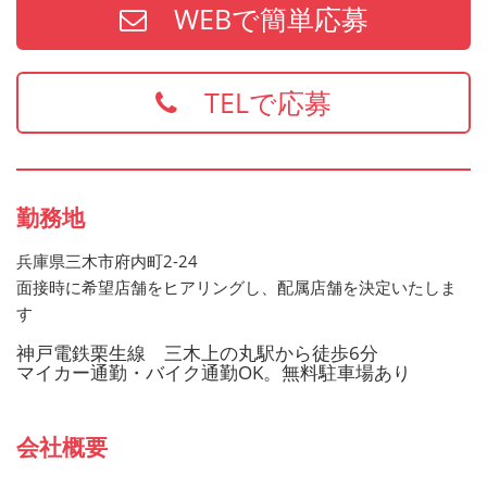
WEBで簡単応募
・防火管理
・食品衛生責任者
※上記の資格、経験をお持ちの方は給与面などを優遇いた
TELで応募
します
お持ちでない方でもご応募歓迎です
勤務地
兵庫県三木市府内町2-24
面接時に希望店舗をヒアリングし、配属店舗を決定いたしま
す
神戸電鉄栗生線 三木上の丸駅から徒歩6分
マイカー通勤・バイク通勤OK。無料駐車場あり
会社概要