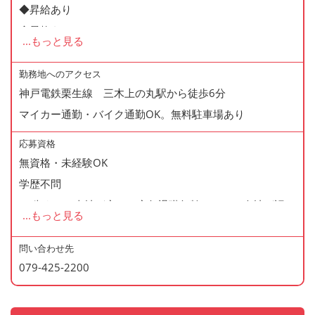
◆昇給あり
◆昇格あり
...
もっと見る
◆正社員登用制度あり
◆寸志あり
勤務地へのアクセス
神戸電鉄栗生線 三木上の丸駅から徒歩6分
◆有給休暇あり
マイカー通勤・バイク通勤OK。無料駐車場あり
◆産休・育休あり
◆交通費支給
応募資格
◆資格支援制度あり
無資格・未経験OK
◆マイカー通勤・バイク通勤OK
学歴不問
◆無料駐車場あり
60歳まで（当社が定める定年退職年齢のため・会社が認め
...
もっと見る
◆まかない制度あり（1日1食・無料）
た場合はこの限りではありません）
◆社内の表彰制度あり
問い合わせ先
◆再雇用制度あり
079-425-2200
＜歓迎資格＞
◆制服貸与
・2年以上の勤務経験がある方
・調理師免許