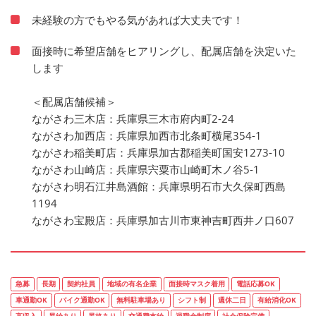
未経験の方でもやる気があれば大丈夫です！
面接時に希望店舗をヒアリングし、配属店舗を決定いた
します
＜配属店舗候補＞
ながさわ三木店：兵庫県三木市府内町2-24
ながさわ加西店：兵庫県加西市北条町横尾354-1
ながさわ稲美町店：兵庫県加古郡稲美町国安1273-10
ながさわ山崎店：兵庫県宍粟市山崎町木ノ谷5-1
ながさわ明石江井島酒館：兵庫県明石市大久保町西島
1194
ながさわ宝殿店：兵庫県加古川市東神吉町西井ノ口607
急募
長期
契約社員
地域の有名企業
面接時マスク着用
電話応募OK
車通勤OK
バイク通勤OK
無料駐車場あり
シフト制
週休二日
有給消化OK