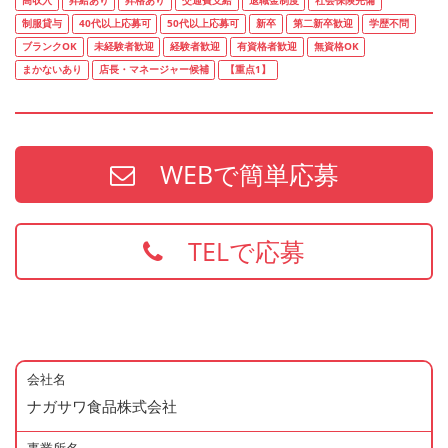
高収入
昇給あり
昇格あり
交通費支給
退職金制度
社会保険完備
制服貸与
40代以上応募可
50代以上応募可
新卒
第二新卒歓迎
学歴不問
ブランクOK
未経験者歓迎
経験者歓迎
有資格者歓迎
無資格OK
まかないあり
店長・マネージャー候補
【重点1】
WEBで簡単応募
TELで応募
会社名
ナガサワ食品株式会社