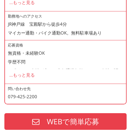
...
もっと見る
◆正社員登用制度あり
◆寸志あり
勤務地へのアクセス
JR神戸線 宝殿駅から徒歩4分
◆有給休暇あり
マイカー通勤・バイク通勤OK。無料駐車場あり
◆産休・育休あり
◆交通費支給
応募資格
◆資格支援制度あり
無資格・未経験OK
◆マイカー通勤・バイク通勤OK
学歴不問
◆無料駐車場あり
60歳まで（当社が定める定年退職年齢のため・会社が認め
...
もっと見る
◆まかない制度あり（1日1食・無料）
た場合はこの限りではありません）
◆社内の表彰制度あり
問い合わせ先
◆再雇用制度あり
079-425-2200
＜歓迎資格＞
◆制服貸与
・2年以上の勤務経験がある方
・調理師免許
WEBで簡単応募
・防火管理