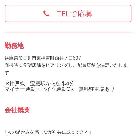
・食品衛生責任者
※上記の資格、経験をお持ちの方は給与面などを優遇いた
TELで応募
します
お持ちでない方でもご応募歓迎です
勤務地
兵庫県加古川市東神吉町西井ノ口607
面接時に希望店舗をヒアリングし、配属店舗を決定いたしま
す
JR神戸線 宝殿駅から徒歩4分
マイカー通勤・バイク通勤OK。無料駐車場あり
会社概要
｢人の温かみを感じながら共に成長できる｣