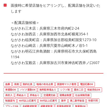
面接時に希望店舗をヒアリングし、配属店舗を決定いた
します
＜配属店舗候補＞
ながさわ三木店：兵庫県三木市府内町2-24
ながさわ加西店：兵庫県加西市北条町横尾354-1
ながさわ稲美町店：兵庫県加古郡稲美町国安1273-10
ながさわ山崎店：兵庫県宍粟市山崎町木ノ谷5-1
ながさわ明石江井島酒館：兵庫県明石市大久保町西島
1194
ながさわ宝殿店：兵庫県加古川市東神吉町西井ノ口607
急募
長期
契約社員
地域の有名企業
面接時マスク着用
電話応募OK
車通勤OK
バイク通勤OK
無料駐車場あり
シフト制
週休二日
有給消化OK
高収入
昇給あり
昇格あり
交通費支給
退職金制度
社会保険完備
制服貸与
40代以上応募可
50代以上応募可
新卒
第二新卒歓迎
学歴不問
ブランクOK
未経験者歓迎
経験者歓迎
有資格者歓迎
無資格OK